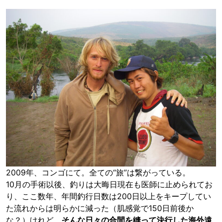
2009年、コンゴにて。全ての“旅”は繋がっている。
10月の手術以後、釣りは大晦日現在も医師に止められてお
り、ここ数年、年間釣行日数は200日以上をキープしてい
た流れからは明らかに減った（肌感覚で150日前後か
な？）けれど、
そんな日々の合間を縫って決行した海外遠