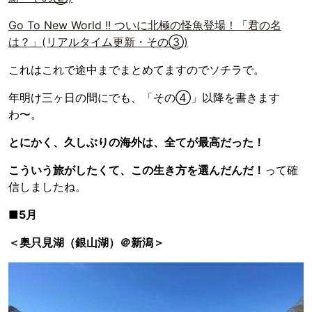
Go To New World !! ついに北極の怪魚登場！「君の名
は？」(リアルタイム更新・その③)
これはこれで途中までまとめてますのでソチラで。
年明け三ヶ日の間にでも、「その④」以降を書きます
わ〜。
とにかく、久しぶりの海外は、全てが最高だった！
こういう旅がしたくて、この生き方を選んだんだ！
って確
信しましたね。
■5月
＜奥只見湖（銀山湖）＠新潟＞