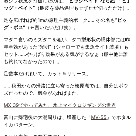
激シブ状況を打破したのは、
“ビッグベイト”ならぬ“「ピ」
ッグ・ベイト”
（豚皮を薬品処理もせずただ切っただけ）。
足を広げれば約1mの原理主義的ポーク……その名も
“ピッ
グ・ボス”
（←言いたいだけ笑）。
マダコ食いのミズタコを狙い、タコ型形状の胴体部には昨
年卓効があった“光明”（シャローでも集魚ライト装填）も
セット……やっぱり効果がある気がするなぁ（船中他に誰
も釣れてなかったので）。
足数本だけ頂いて、カット＆リリース。
……秋田からの帰路に立ち寄った桧原湖では、自分はボウ
ズだったので、機会があればまた。
MX-39でやってみた、氷上マイクロジギングの世界
富山に帰宅後の大潮周りは、増産した「
MV-55
」でホタル
イカパターン。