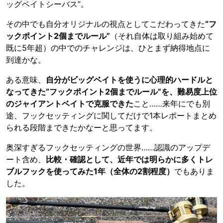
ッグベイトシーバス”。
その中でも自分オリジナルの視点としてこだわってきた
“フ
ックポイント2個までルール”
（それ自体は取り組み始めて
既に5年超）の中でのチャレンジは、ひとまず納得地点に
到達かな。
ある意味、
自分がビッグベイトを使うに心理的ハードルと
なってきた“フックポイント2個までルール”を、難易度上位
のジャイアントベイトで克服できた
こと……来年にでも別
途、フックセッティングに関してだけで1本レポートまとめ
られる段階まできたかなーと思ってます。
奥深すぎるフックセッティングの世界……認識のアップデ
ート含め、
比較・確認として、近年では明らかに多くトレ
ブルフックを使ってみた1年（全体の2割程度）
でもありま
した。