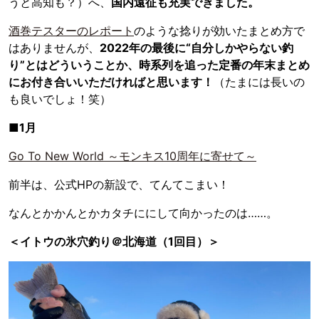
うと高知も？）へ、
国内遠征も充実できました。
酒巻テスターのレポート
のような捻りが効いたまとめ方で
はありませんが、
2022年の最後に“自分しかやらない釣
り”とはどういうことか、時系列を追った定番の年末まとめ
にお付き合いいただければと思います！
（たまには長いの
も良いでしょ！笑）
■1月
Go To New World ～モンキス10周年に寄せて～
前半は、公式HPの新設で、てんてこまい！
なんとかかんとかカタチににして向かったのは……。
＜イトウの氷穴釣り＠北海道（1回目）＞