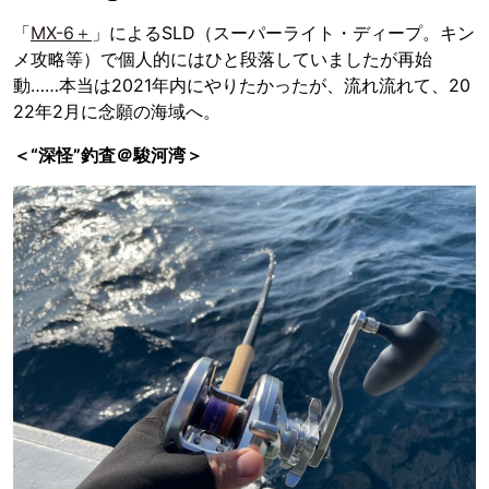
「
MX-6＋
」によるSLD（スーパーライト・ディープ。キン
メ攻略等）で個人的にはひと段落していましたが再始
動……本当は2021年内にやりたかったが、流れ流れて、20
22年2月に念願の海域へ。
＜“深怪”釣査＠駿河湾＞