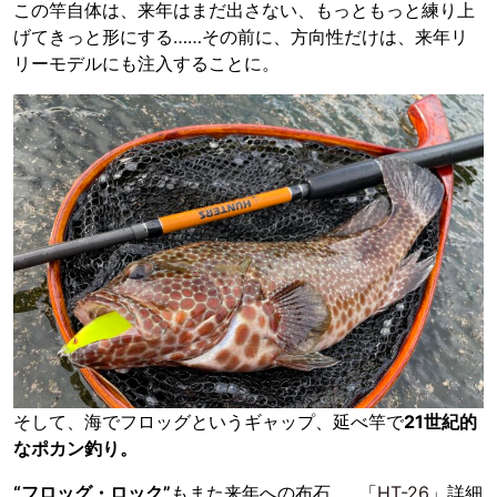
この竿自体は、来年はまだ出さない、もっともっと練り上
げてきっと形にする……その前に、方向性だけは、来年リ
リーモデルにも注入することに。
そして、海でフロッグというギャップ、延べ竿で
21世紀的
なポカン釣り。
“フロッグ・ロック”
もまた来年への布石……「
HT-26
」詳細