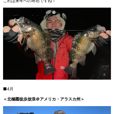
これは来年への布石ですね！
■4月
＜北極圏徒歩放浪＠アメリカ・アラスカ州＞