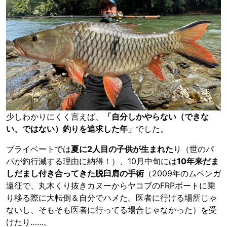
少しわかりにくく言えば、
「自分しかやらない（できな
い、ではない）釣りを追求した年」
でした。
プライベートでは
夏に2人目の子供が生まれた
り（世のパ
パが釣行減する理由に納得！）、10月中旬には
10年来だま
しだまし付き合ってきた脱臼肩の手術
（2009年のムベンガ
遠征で、丸木くり抜きカヌーからヤコブのFRPボートに乗
り移る際に大転倒＆自分でハメた。医者に行ける場所じゃ
ないし、そもそも医者に行ってる場合じゃなかった）を受
けたり……。