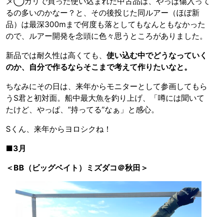
メ◯カリで買った使い込まれた中古品は、やっぱ傷入って
るの多いのかなー？と、その後投じた同ルアー（ほぼ新
品）は最深300mまで何度も落としてもなんともなかった
ので、ルアー開発を念頭に色々思うところがありました。
新品では耐久性は高くても、
使い込む中でどうなっていく
のか、自分で作るならそこまで考えて作りたいなと。
ちなみにその日は、来年からモニターとして参画してもら
うS君と初対面。船中最大魚を釣り上げ、「噂には聞いて
たけど、やっぱ、“持ってる”なぁ」と感心。
Sくん、来年からヨロシクね！
■3月
＜BB（ビッグベイト）ミズダコ＠秋田＞