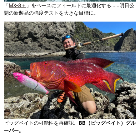
「
MX-8＋
」をベースにフィールドに最適化する……明日公
開の新製品の強度テストを大きな目標に。
ビッグベイトの可能性を再確認、
BB（ビッグベイト）グル
ーパー。