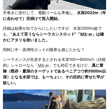
手巻きに並行して、電動リールも準備し、
水深2022m（年
に合わせて）目掛けて投入開始。
詳細は結果が出てからにしたいですが、水深2000m超で
も、
“あえて言うならシーラカンスロッド”「
MX-∞
」は確
かにアタリを拾いました。
同時に中・高弾性ロッドの限界も感じたかな？
シーラカンスが生息するとされる水深100〜600mの（比較
的）シャローなら「
MX-∞
」でも対応できるけど、
真に冒
険（既存・最深のターゲットであるベニアコウ約1000m以
深）となる水深では、もーちょい、その目的に寄せた竿が
欲しい。