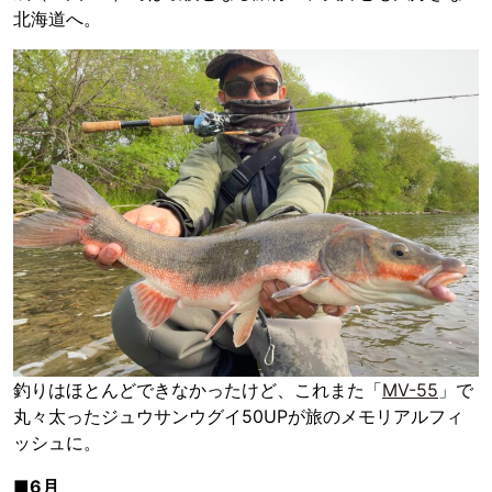
北海道へ。
釣りはほとんどできなかったけど、これまた「
MV-55
」で
丸々太ったジュウサンウグイ50UPが旅のメモリアルフィ
ッシュに。
■6月