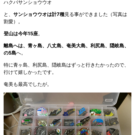
ハクバサンショウウオ
と、
サンショウウオは計7種
見る事ができました（写真は
割愛）。
登山は今年15座
。
離島へは、青ヶ島、八丈島、奄美大島、利尻島、隠岐島、
の5島
へ。
特に青ヶ島、利尻島、隠岐島はずっと行きたかったので、
行けて嬉しかったです。
奄美も最高でしたが。