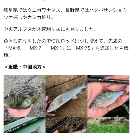
岐阜県ではタニガワナマズ、長野県ではハクバサンショウ
ウオ探しやカジカ釣り。
中央アルプスが木曽駒ヶ岳にも登りました。
色々な釣りをしたので使用ロッドは少し増えて、先述の
「
MX-6
」「
MX-7
」「
MX-1
」に「
MX-7S
」を追加した４機
種。
＜近畿・中国地方＞