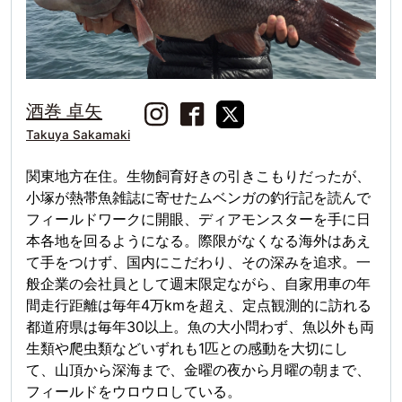
酒巻 卓矢
Takuya Sakamaki
関東地方在住。生物飼育好きの引きこもりだったが、
小塚が熱帯魚雑誌に寄せたムベンガの釣行記を読んで
フィールドワークに開眼、ディアモンスターを手に日
本各地を回るようになる。際限がなくなる海外はあえ
て手をつけず、国内にこだわり、その深みを追求。一
般企業の会社員として週末限定ながら、自家用車の年
間走行距離は毎年4万kmを超え、定点観測的に訪れる
都道府県は毎年30以上。魚の大小問わず、魚以外も両
生類や爬虫類などいずれも1匹との感動を大切にし
て、山頂から深海まで、金曜の夜から月曜の朝まで、
フィールドをウロウロしている。