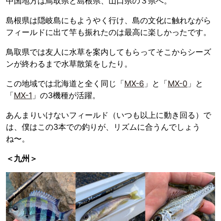
中国地方は鳥取県と島根県、山口県の３県へ。
島根県は隠岐島にもようやく行け、島の文化に触れながら
フィールドに出て竿も振れたのは最高に楽しかったです。
鳥取県では友人に水草を案内してもらってそこからシーズ
ンが終わるまで水草散策をしたり。
この地域では北海道と全く同じ「
MX-6
」と「
MX-0
」と
「
MX-1
」の3機種が活躍。
あんまりいけないフィールド（いつも以上に動き回る）で
は、僕はこの3本での釣りが、リズムに合うんでしょう
ね〜。
＜九州＞