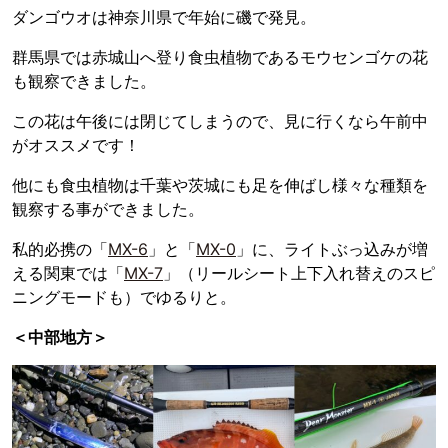
ダンゴウオは神奈川県で年始に磯で発見。
群馬県では赤城山へ登り食虫植物であるモウセンゴケの花
も観察できました。
この花は午後には閉じてしまうので、見に行くなら午前中
がオススメです！
他にも食虫植物は千葉や茨城にも足を伸ばし様々な種類を
観察する事ができました。
私的必携の「
MX-6
」と「
MX-0
」に、ライトぶっ込みが増
える関東では「
MX-7
」（リールシート上下入れ替えのスピ
ニングモードも）でゆるりと。
＜中部地方＞