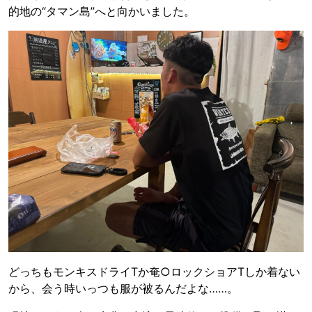
的地の“タマン島”へと向かいました。
どっちもモンキスドライTか奄○ロックショアTしか着ない
から、会う時いっつも服が被るんだよな……。