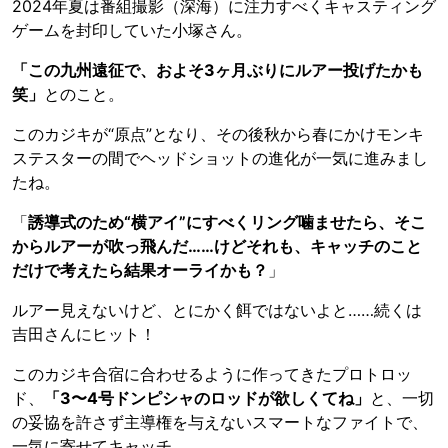
2024年夏は番組撮影（深海）に注力すべくキャスティング
ゲームを封印していた小塚さん。
「この九州遠征で、およそ3ヶ月ぶりにルアー投げたかも
笑」
とのこと。
このカジキが“原点”となり、その後秋から春にかけモンキ
ステスターの間でヘッドショットの進化が一気に進みまし
たね。
「
誘導式のため“横アイ”にすべくリング噛ませたら、そこ
からルアーが吹っ飛んだ……けどそれも、キャッチのこと
だけで考えたら結果オーライかも？
」
ルアー見えないけど、とにかく餌ではないよと……続くは
吉田さんにヒット！
このカジキ合宿に合わせるように作ってきたプロトロッ
ド、
「3〜4号ドンピシャのロッドが欲しくてね」
と、一切
の妥協を許さず主導権を与えないスマートなファイトで、
一気に寄せてキャッチ。