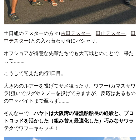
土日組のテスターの方々(
古田テスター
、
田山テスター
、
田
中テスター
)との入れ替わり時にパシャリ。
オフショアが得意な先輩たちでも大苦戦とのことで、果た
して……。
こうして迎えた釣行1日目。
大きめのルアーを投げてサメ狙ったり、ワフー(カマスサワ
ラ)狙いでジグやミノーを投げてみますが、反応はあるもの
の中々バイトまで至らず……。
そんな中で、
ハヤトは大阪湾の遊漁船船長の経験と、プロ
トロッドを活かした（組み替え最適化した）巧みなサワラ
テク
でワフーキャッチ！