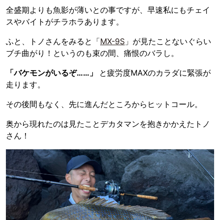
全盛期よりも魚影が薄いとの事ですが、早速私にもチェイ
スやバイトがチラホラあります。
ふと、トノさんをみると「
MX-9S
」が見たことないぐらい
ブチ曲がり！というのも束の間、痛恨のバラし。
「バケモンがいるぞ……」
と疲労度MAXのカラダに緊張が
走ります。
その後間もなく、先に進んだところからヒットコール。
奥から現れたのは見たことデカタマンを抱きかかえたトノ
さん！