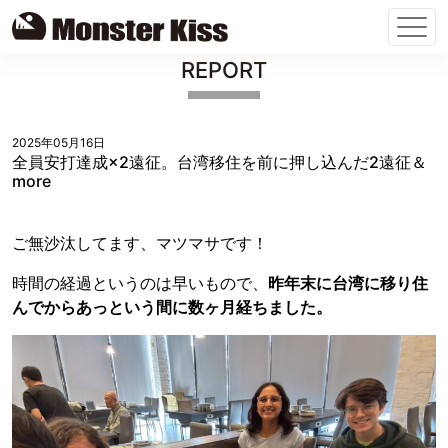
Skip
REPORT
to
content
2025年05月16日
全員安打達成×2遠征。台湾移住を前に押し込んだ2遠征＆
more
ご無沙汰してます、マツマサです！
時間の経過というのは早いもので、
昨年末に台湾に移り住
んでからあっという間に数ヶ月経ちました。