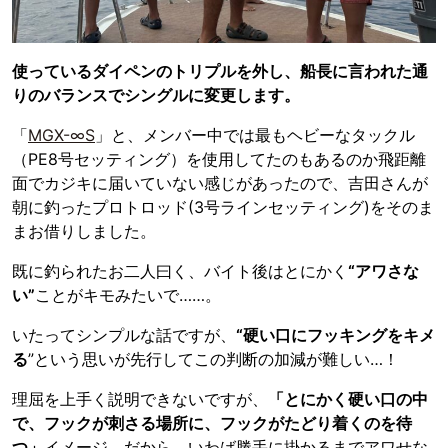
使っているダイペンのトリプルを外し、船長に言われた通
りのバランスでシングルに変更します。
「
MGX-∞S
」と、メンバー中では最もヘビーなタックル
（PE8号セッティング）を使用してたのもあるのか飛距離
面でカジキに届いていない感じがあったので、吉田さんが
朝に釣ったプロトロッド(3号ラインセッティング)をそのま
まお借りしました。
既に釣られたお二人曰く、バイト後はとにかく
“アワさな
い”
ことがキモみたいで……。
いたってシンプルな話ですが、
“硬い口にフッキングをキメ
る
”という思いが先行してこの判断の加減が難しい…！
理屈を上手く説明できないですが、
「とにかく硬い口の中
で、フックが刺さる場所に、フックがたどり着くのを待
つ」
イメージ、だから、いわば勝手に掛かるまでアワせな