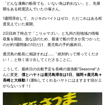
「どんな凄腕の船長でも、いない魚は釣れない」と、先展
開をある程度読んでいた小塚さん。
1週間滞在して、カジキのバイトはゼロ、ただこれはある程
度見えていた展開。
2日目終了時点で「こりゃマズい」と九州の別地域の情報
収集を開始、急な話のため、最速で船の空きが見つかった
のが約1週間後の1日だけ、鹿児島の予約最終日。
鹿児島の船長に相談すれば……「絶対釣って帰ってくださ
い！」と快く送り出してくださることに。
こうして、最終日の出船予定を長崎の遊漁船“Seasonal”さ
んに変更、
僕とハヤトは鹿児島滞在は1日、福岡→鹿児島→
長崎と大移動！
(運転してくれるハヤトにはますます頭が上
がらないっす！)