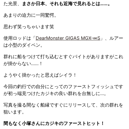
た光景、
まさか日本、それも近海で見れるとは……。
あまりの迫力に一同驚愕。
思わず笑っちゃいます笑
使用ロッドは「
DearMonster GIGAS MGX-∞S
」、ルアー
は小型のダイペン。
群れに船をつけて打ち込むとすぐバイトがありますがこれ
が掛からない……！
ようやく掛かったと思えばシイラ！
今回の釣行での自分にとってのファーストフィッシュです
が初っ端見つけたカジキの良い群れを台無しに…。
写真を撮る間なく船縁ですぐにリリースして、次の群れを
狙います。
間もなく小塚さんにカジキのファーストヒット！