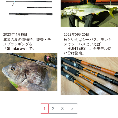
2023年11月15日
2023年09月20日
北陸の夏の風物詩、能登・チ
秋といえばシーバス、モンキ
ヌプラッギングを
スでシーバスといえば
「Shinkirow」で。
「HUNTERS」。全モデル使
い分け指南。
1
2
3
＞