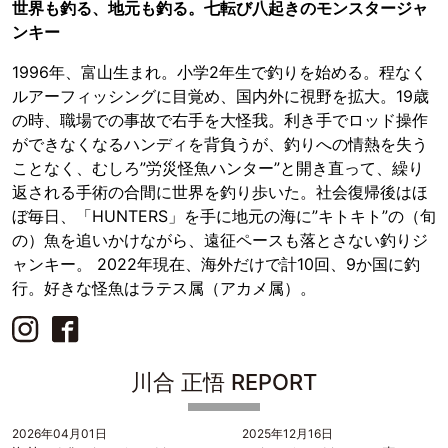
世界も釣る、地元も釣る。七転び八起きのモンスタージャ
ンキー
1996年、富山生まれ。小学2年生で釣りを始める。程なく
ルアーフィッシングに目覚め、国内外に視野を拡大。19歳
の時、職場での事故で右手を大怪我。利き手でロッド操作
ができなくなるハンディを背負うが、釣りへの情熱を失う
ことなく、むしろ”労災怪魚ハンター”と開き直って、繰り
返される手術の合間に世界を釣り歩いた。社会復帰後はほ
ぼ毎日、「HUNTERS」を手に地元の海に”キトキト”の（旬
の）魚を追いかけながら、遠征ペースも落とさない釣りジ
ャンキー。 2022年現在、海外だけで計10回、9か国に釣
行。好きな怪魚はラテス属（アカメ属）。
川合 正悟 REPORT
2026年04月01日
2025年12月16日