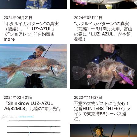
2024年06月21日
2024年05月11日
“ホタルイカパターン”の真実
“ホタルイカパターン”の真実
（後編）。「LUZ-AZUL」
（前編）〜3月満月大潮、富山
で“ショアレッド”を釣獲＆
の春に「LUZ-AZUL」が本領
more
発揮！
2024年02月01日
2023年11月27日
「Shinkirow LUZ-AZUL
不意の大物ゲストにも安心！
76/82MLS」北陸の“青い光”。
定番HUNTERS「HT-6/7」メ
インで東京湾BBシーバス遠
征。