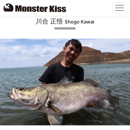
Skip
川合 正悟
Shogo Kawai
to
content