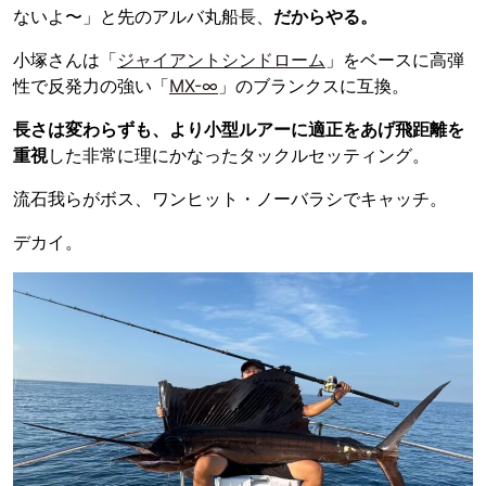
ないよ〜」と先のアルバ丸船長、
だからやる。
小塚さんは「
ジャイアントシンドローム
」をベースに高弾
性で反発力の強い「
MX-∞
」のブランクスに互換。
長さは変わらずも、より小型ルアーに適正をあげ飛距離を
重視
した非常に理にかなったタックルセッティング。
流石我らがボス、ワンヒット・ノーバラシでキャッチ。
デカイ。