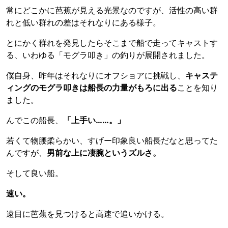
常にどこかに芭蕉が見える光景なのですが、活性の高い群
れと低い群れの差はそれなりにある様子。
とにかく群れを発見したらそこまで船で走ってキャストす
る、いわゆる「モグラ叩き」の釣りが展開されました。
僕自身、昨年はそれなりにオフショアに挑戦し、
キャステ
ィングのモグラ叩きは船長の力量がもろに出る
ことを知り
ました。
んでこの船長、
「上手い……。」
若くて物腰柔らかい、すげー印象良い船長だなと思ってた
んですが、
男前な上に凄腕というズルさ。
そして良い船。
速い。
遠目に芭蕉を見つけると高速で追いかける。