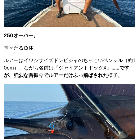
250オーバー。
堂々たる魚体。
ルアーはイワシサイズドンピシャのちっこいペンシル（約1
0cm）、ながら名前は『ジャイアントドッグX』
……です
が、強烈な首振りでルアーだけふっ飛ばされた
様子。