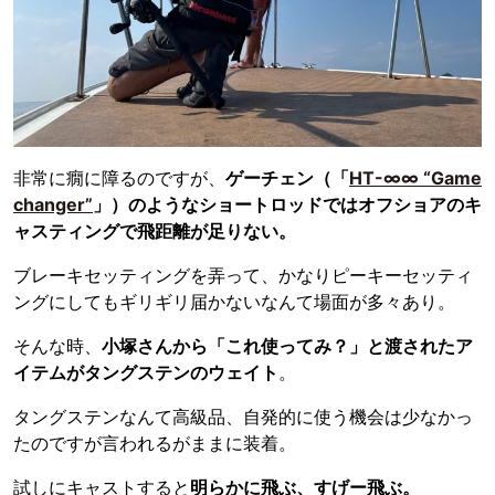
非常に癇に障るのですが、
ゲーチェン（「
HT-∞∞ “Game
changer”
」）のようなショートロッドではオフショアのキ
ャスティングで飛距離が足りない。
ブレーキセッティングを弄って、かなりピーキーセッティ
ングにしてもギリギリ届かないなんて場面が多々あり。
そんな時、
小塚さんから「これ使ってみ？」と渡されたア
イテムがタングステンのウェイト
。
タングステンなんて高級品、自発的に使う機会は少なかっ
たのですが言われるがままに装着。
試しにキャストすると
明らかに飛ぶ、すげー飛ぶ。