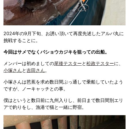
2024年の9月下旬、お誘い頂いて再度先述したアルバ丸に
挑戦することに。
今回はサメでなくバショウカジキを狙っての出船。
メンバーは初めましての
尾後テスター
と
松政テスター
に、
小塚さん
と
吉田さん
。
小塚さんは芭蕉を求め数日間ぶっ通しで乗船していたよう
ですが、ノーキャッチとの事。
僕はというと数日前に九州入りし、前日まで数日間別エリ
アで釣りをし、漁港で猫と一緒に野宿。