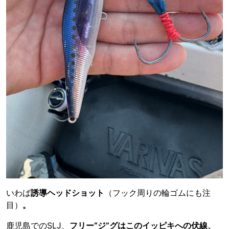
いわば
誘導ヘッドショット
（フック周りの輪ゴムにも注
目）
。
鹿児島でのSLJ、
フリー“ジ”グはこのイッピキへの伏線、