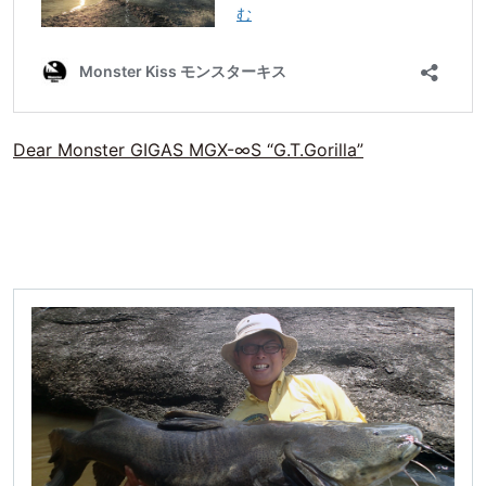
Dear Monster GIGAS MGX-∞S “G.T.Gorilla”