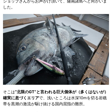
ショップさんからお声がけ頂いて、薩南諸島へと向かいま
した。
そこは
“北限のGT”と言われる巨大個体が（多くはないが）
確実に息づくエリア
で、浅いところは水深10mを切る岩礁
帯を黒潮の激流が駆け抜ける国内屈指の難所。