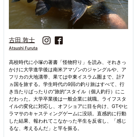
古田 敦士
Atsushi Furuta
高校時代に小塚の著書「怪物狩り」を読み、それきっ
かけに大学進学後は南米アマゾンのジャングルや、ア
フリカの大地溝帯、果ては中東イスラム圏まで、計7
ヵ国を旅する。学生時代の9回の釣り旅はすべて、行
き当たりばったりの“旅的”スタイル（個人釣行）にこ
だわった。大学卒業後は一般企業に就職。ライフスタ
イルの変化に対応し、オフショアに目を向け、GTやヒ
ラマサのキャスティングゲームに没頭。直感的に行動
した結果、報われてこなかった半生を反省し、「感じ
るな、考えるんだ」と竿を振る。