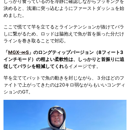
しっかり食っているのを冷静に確認しながらフッキングを
決めると、浅瀬に突っ込むようにファーストダッシュを始
めました。
ここで慌てて竿を立てるとラインテンションが抜けてバラ
しに繋がるため、ロッドは脇抱えで魚が首を振った分だけ
ラインを巻き取ることで対応。
「
MGX-∞S
」のロングティップバージョン（8フィート3
インチモード）の程よい柔軟性は、しっかりと首振りに追
従してバラシを軽減してくれ
るイメージです。
竿を立ててバットで魚の動きを封じながら、３分ほどのフ
ァイトで上がってきたのは20キロ弱ながらもいいコンディ
ションのGT。