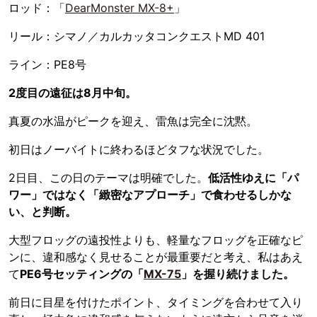
ロッド：「
DearMonster MX-8+
」
リール：シマノ／カルカッタコンクエストMD 401
ライン：PE8号
2度目の遠征は8月中旬。
真夏の水温がピークを迎え、雷魚は完全に沈黙。
初日はノーバイトに終わるほどタフな状況でした。
2日目、この日のテーマは明確でした。
低活性ゆえに「パ
ワー」ではなく「緻密なアプローチ」で食わせるしかな
い、と判断。
大型フロッグの遠投性よりも、軽量なフロッグを正確なピ
ンに、違和感なく見せることが最重要だと考え、私はあえ
て
PE6号セッティングの「
MX-75
」を握り続けました。
前日に目星を付けたポイント、タイミングを合わせて入り