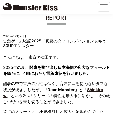
Skip
REPORT
to
content
2025年12月26日
雷魚ゲーム戦記2025／真夏のタフコンディション攻略と
80UPモンスター
こんにちは。 東京の津⽥です。
2025年の夏、
関東を飛び出し日本海側の広大なフィールド
を舞台に、4回にわたり雷魚遠征を行いました。
酷暑の中で雷魚の活性は低く、容易に口を使わないタフな
状況が続きましたが、
『Dear Monster』
と『
Shinkiro
w
』
という2つのシリーズの特性を最大限に活かし、その厳
しい戦いを乗り切ることができました。
遠征のスタートは、小規模河川と広大な沼地からでした。