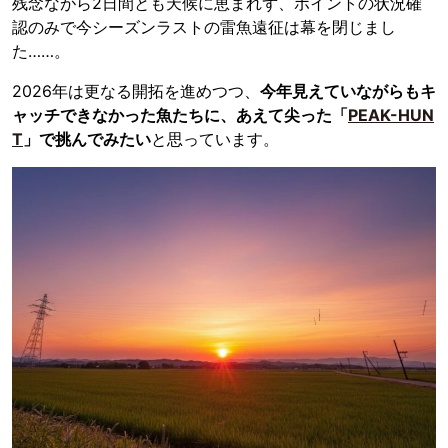
残念ながら2日間とも天候に恵まれず、ポイントの状況確
認のみで今シーズンラストの雷魚遠征は幕を閉じまし
た……。
2026年は更なる開拓を進めつつ、
今年見えていながらもキ
ャッチできなかった魚たちに、あえて尖った「
PEAK-HUN
T
」で挑んでみたい
と思っています。