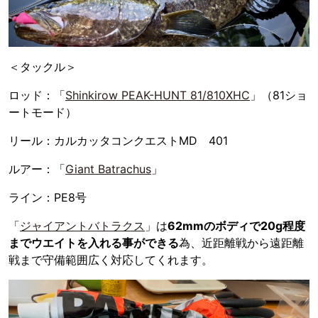
＜タックル＞
ロッド：「
Shinkirow PEAK-HUNT 81/810XHC
」（81ショ
ートモード）
リール：カルカッタコンクエストMD 401
ルアー：「
Giant Batrachus
」
ライン：PE8号
「
ジャイアントバトラクス
」は
62mmのボディで20g程度
までウエイトを入れる事ができる
為、近距離戦から遠距離
戦まで守備範囲広く対応してくれます。