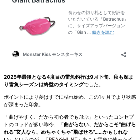
2025年最後となる4度目の雷魚釣行は9月下旬、秋も深ま
り雷魚シーズンは終盤のタイミング
でした。
ポイントにより菱はすでに枯れ始め、この1ヶ月でより秋感
が深まった印象。
「曲げやすく、だから初心者でも飛ぶ」といったコンセプ
トのロッドが多い昨今、
「曲がらない、だからこそ“曲げら
れる”玄人なら、めちゃくちゃ“飛ばせる”……かもしれな
い」
というのが、「
PEAK-HUNT
」をこと雷魚に使ったイ