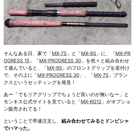
そんなある日、家で「
MX-7S
」と「
MX-9S
」に、「
MX-PR
OGRESS 15
」「
MX-PROGRESS 30
」を色々と組み合わせ
て遊んでいると、「
MX-9S
」のフロントグリップを逆付け
で、その上に「
MX-PROGRESS 30
」、「
MX-7S
」ブラン
クスというセッティングを発見！
あー「でもリアグリップでちょうど良いのが無いなー」と
モンキス公式サイトを見ていると「
MX-RG12
」がオプショ
ン販売されてる！
ということで早速注文し、
組み合わせてみるとドンピシャ
でハマった。