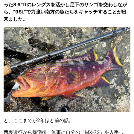
った8’6″ftのレングスを活かし足下のサンゴを交わしなが
ら、“9SL”で力強い南方の魚たちをキャッチすることが出
来ました。
と、ここまでが2年ほど前の話。
西表遠征から帰宅後、無事に自分の「
MX-7S
」を入手し、