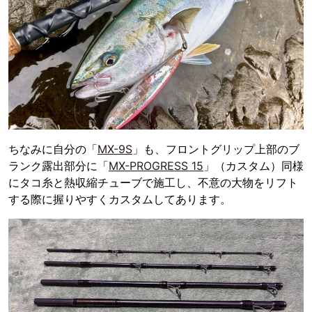
ちなみに自分の「
MX-9S
」も、フロントグリップ上部のブ
ランク露出部分に「
MX-PROGRESS 15
」（カスタム）同様
にタコ糸と熱収縮チューブで施工し、不意の大物をリフト
する際に握りやすくカスタムしてあります。