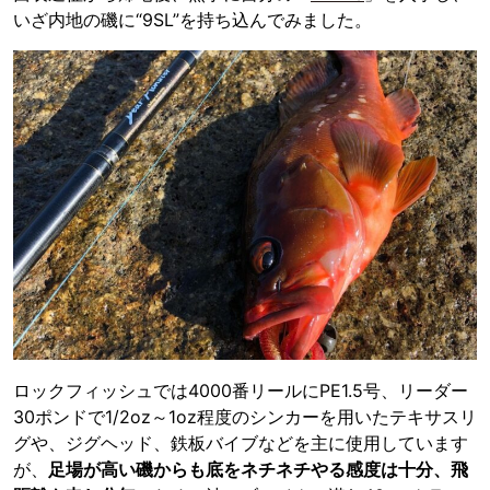
いざ内地の磯に“9SL”を持ち込んでみました。
ロックフィッシュでは4000番リールにPE1.5号、リーダー
30ポンドで1/2oz～1oz程度のシンカーを用いたテキサスリ
グや、ジグヘッド、鉄板バイブなどを主に使用しています
が、
足場が高い磯からも底をネチネチやる感度は十分、飛