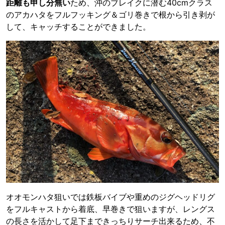
距離も申し分無い
ため、沖のブレイクに潜む40cmクラス
のアカハタをフルフッキング＆ゴリ巻きで根から引き剥が
して、キャッチすることができました。
オオモンハタ狙いでは鉄板バイブや重めのジグヘッドリグ
をフルキャストから着底、早巻きで狙いますが、レングス
の長さを活かして足下まできっちりサーチ出来るため、不