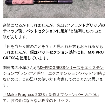
余談になるかもしれませんが、先ほど
“フロントグリップの
ティップ側、バットセクションに追加”
と強調したのには、
訳があります。
「何を当たり前のことを？」と思われた方もおられるかも
しれませんが、
僕はバットセクション以外にも、MX-PRO
GRESSを使用しています。
開発者の小塚さんが
MX-PROGRESSシリーズをエクステン
ション“ブランク”と呼び、エクステンション“バット”と呼ば
ない
のは、この辺りの使い方も考慮してのことだと思いま
す。
「Make Progress 2023」新作オプションパーツについ
て、お節介にならない程度のトリセツ。