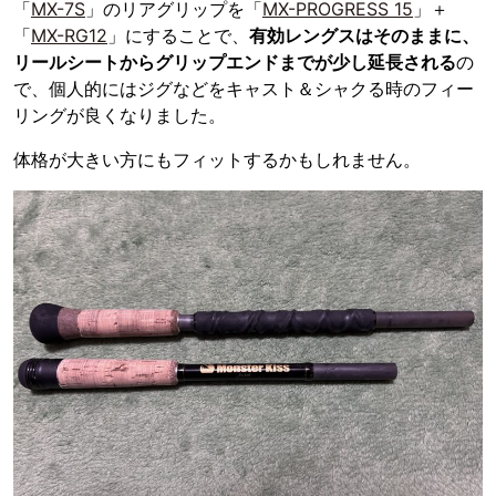
「
MX-7S
」のリアグリップを「
MX-PROGRESS 15
」＋
「
MX-RG12
」にすることで、
有効レングスはそのままに、
リールシートからグリップエンドまでが少し延長される
の
で、個人的にはジグなどをキャスト＆シャクる時のフィー
リングが良くなりました。
体格が大きい方にもフィットするかもしれません。