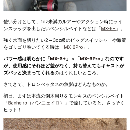
使い分けとして、1oz未満のルアーやアクション時にライ
ンスラッグを出したいペンシルベイトなどは「
MX-6+
」。
強く水面を切りたい2～3oz級のビッグスイッシャーや激流
をゴリゴリ巻いてくる時は「
MX-6Pro
」。
パワー感は明らかに「
MX-6+
」＜「
MX-6Pro
」なのです
が、使用感にそれほど差がなく、持ち替えてもキャストが
ズバッと決まってくれる
のはうれしいところ。
さてさて、トロンべッタスの魚影はどんなものか。
初日、まずは本流の倒木周りをモンキスのペンシルベイト
「
Banheiro（バンニェイロ）
」で流していると、さっそく
ヒット！