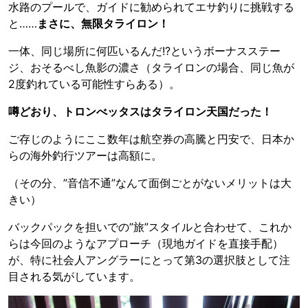
水路のプールで、ガイドに勧められてエサ釣りに挑戦する
と……
まさに、無限タライロン！
一体、同じ場所に何匹いるんだ!?というボーナスステー
ジ、おそるべし魚影の濃さ（タライロンの場合、同じ魚が
2度釣れている可能性すらある）。
噂どおり、トロンべッタスはタライロン天国だった！
ご存じのようにここ数年は航空券の高騰と円安で、日本か
らの海外釣行ツアーは高額に。
（その分、”音信不通”なんて面倒ごとがないメリットは大
きい）
バックパックを担いでの”旅”スタイルと合わせて、これか
らは今回のようなアプローチ（現地ガイドを直接手配）
が、特に社会人アングラーにとって第3の選択肢として注
目される気がしています。