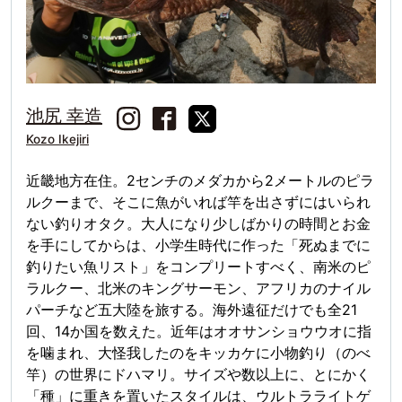
池尻 幸造
Kozo Ikejiri
近畿地方在住。2センチのメダカから2メートルのピラ
ルクーまで、そこに魚がいれば竿を出さずにはいられ
ない釣りオタク。大人になり少しばかりの時間とお金
を手にしてからは、小学生時代に作った「死ぬまでに
釣りたい魚リスト」をコンプリートすべく、南米のピ
ラルクー、北米のキングサーモン、アフリカのナイル
パーチなど五大陸を旅する。海外遠征だけでも全21
回、14か国を数えた。近年はオオサンショウウオに指
を噛まれ、大怪我したのをキッカケに小物釣り（のべ
竿）の世界にドハマリ。サイズや数以上に、とにかく
「種」に重きを置いたスタイルは、ウルトラライトゲ