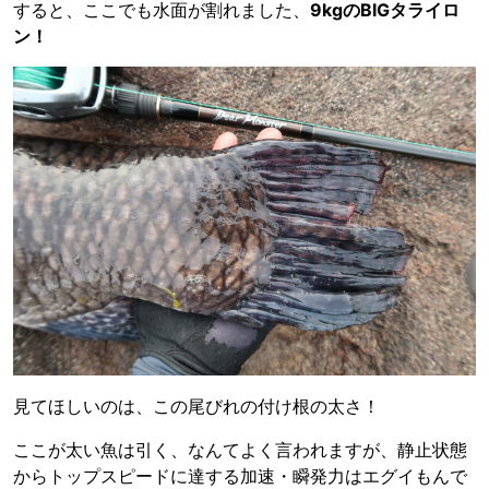
すると、ここでも水面が割れました、
9kgのBIGタライロ
ン！
見てほしいのは、この尾びれの付け根の太さ！
ここが太い魚は引く、なんてよく言われますが、静止状態
からトップスピードに達する加速・瞬発力はエグイもんで