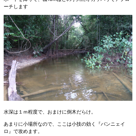
ーチします
水深は１ｍ程度で、おまけに倒木だらけ。
あまりに小場所なので、ここは小技の効く『バンニェイ
ロ』で攻めます。