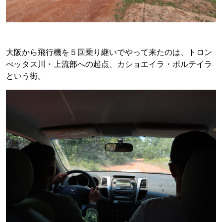
大阪から飛行機を５回乗り継いでやって来たのは、トロン
べッタス川・上流部への起点、カショエイラ・ポルテイラ
という街。