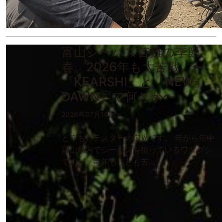
富山シーバス苦難の季節、
春。2026年も大苦戦。〜
『KEARSHI』と『NEW-
DAWN』で何とか〜
2026年07月16日
どうも、テスターの定廣です。 年がら年中
富山県内でシーバスを狙っているワタクシ
ですが、毎年もっとも苦…