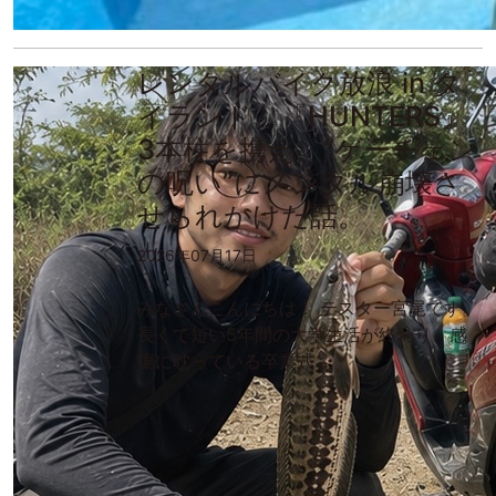
レンタルバイク放浪 in タ
イランド。『HUNTERS』
3本柱を携え、“ゲーチェン
の呪い”にメンタル崩壊さ
せられかけた話。
2026年07月17日
みなさんこんにちは！ テスター宮尾です。
長くて短い5年間の大学生活が終わり、感
傷に耽っている卒業式…