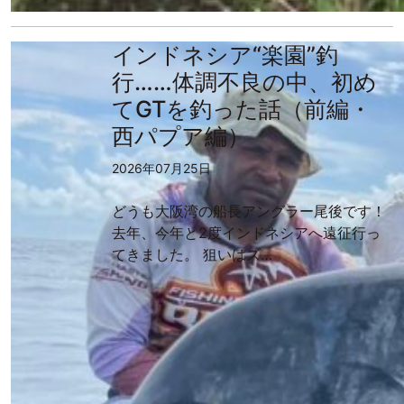
インドネシア“楽園”釣
行……体調不良の中、初め
てGTを釣った話（前編・
西パプア編）
2026年07月25日
どうも大阪湾の船長アングラー尾後です！
去年、今年と2度インドネシアへ遠征行っ
てきました。 狙いはズ…