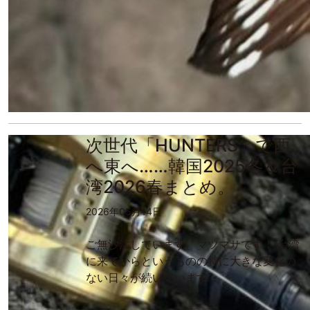
次世代「HUNTERS」で西
へ東へ……韓国2025冬＆台
湾2026春まとめ。
2026年05月14日
ご無沙汰しています、マツマサです！ 台湾
に来てからというものの特に大きな変化の
ない日々が続いています…