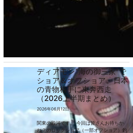
ディアモン“海の御三家”で
ショア＆オフショア。日本
の青物相手に東奔西走
（2026上半期まとめ）
2026年06月12日
関東の殿河です。 今回は皆さんお待ちか
ね？のロックショア（一部オフショア）釣