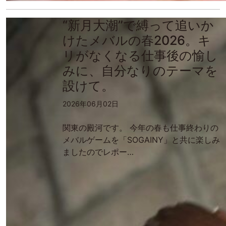
“新月大潮”で縛って追いか
けたメバルの春2026。キ
リがなくなる仕事後の愉し
みに、自分なりのテーマを
設けて。
2026年06月02日
関東の殿河です。 今年の春も仕事終わりの
メバルゲームを「SOGAINY」と共に楽しみ
ましたのでレポー…