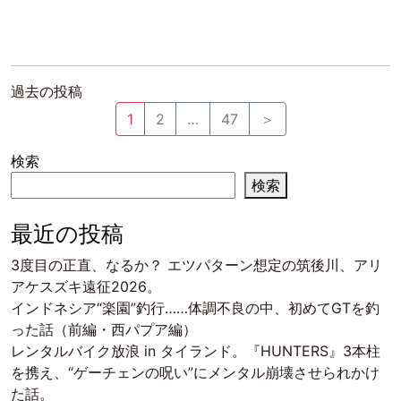
投
過去の投稿
稿
1
2
…
47
＞
ナ
検索
ビ
検索
ゲ
ー
最近の投稿
シ
3度目の正直、なるか？ エツパターン想定の筑後川、アリ
ョ
アケスズキ遠征2026。
ン
インドネシア“楽園”釣行……体調不良の中、初めてGTを釣
った話（前編・西パプア編）
レンタルバイク放浪 in タイランド。『HUNTERS』3本柱
を携え、“ゲーチェンの呪い”にメンタル崩壊させられかけ
た話。