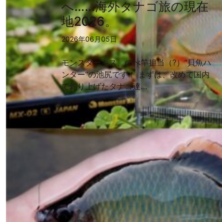
へ……海外タナゴ旅の現在
地2026。
2026年06月05日
モンスターキス、のべ竿担当（?）“貝魚ハ
ンター”の池尻です！ まずは、改めて国内
で釣り上げたタナゴ達…