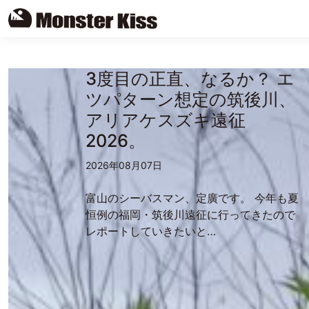
Skip
to
3度目の正直、なるか？ エ
content
ツパターン想定の筑後川、
アリアケスズキ遠征
2026。
2026年08月07日
富山のシーバスマン、定廣です。 今年も夏
恒例の福岡・筑後川遠征に行ってきたので
レポートしていきたいと…