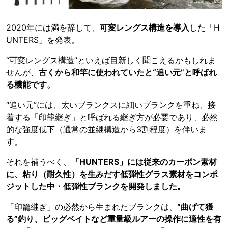
2020年には満を辞して、
可変レングス構造を導入
した「H
UNTERS」を発表。
“可変レングス構造”といえば目新しく聞こえるかもしれま
せんが、
古くから和竿に使われていたと“追い元”と呼ばれ
る機能です。
“追い元”には、太いブランクスに細いブランクを重ね、接
着する「印籠継ぎ」と呼ばれる継ぎ方が必要であり、必然
的な強度低下（通常の並継構造から3割程度）を伴いま
す。
それを補うべく、
「HUNTERS」には従来のカーボン素材
に、粘り（耐久性）を生みだす低弾性グラス素材をコンポ
ジットした中・低弾性ブランクを開発しました。
「印籠継ぎ」の必然から生まれたブランクは、
“曲げて獲
る”釣り、ビッグベイトなど重量級ルアーの操作に適性を有