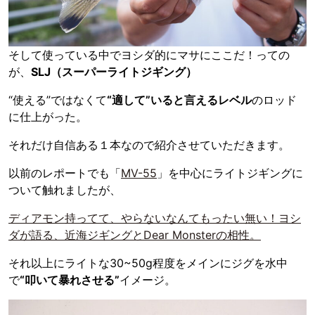
そして使っている中でヨシダ的にマサにここだ！っての
が、
SLJ（スーパーライトジギング）
“使える”ではなくて
“適して”いると言えるレベル
のロッド
に仕上がった。
それだけ自信ある１本なので紹介させていただきます。
以前のレポートでも「
MV-55
」を中心にライトジギングに
ついて触れましたが、
ディアモン持ってて、やらないなんてもったい無い！ヨシ
ダが語る、近海ジギングとDear Monsterの相性。
それ以上にライトな30~50g程度をメインにジグを水中
で
“叩いて暴れさせる”
イメージ。