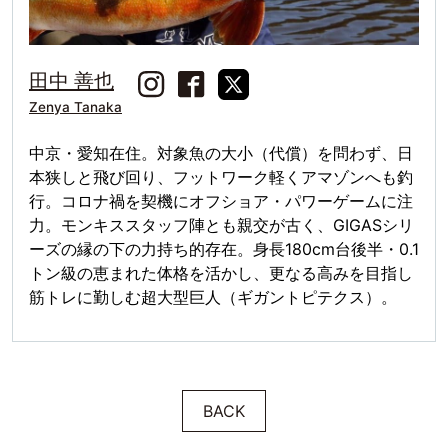
田中 善也
Zenya Tanaka
中京・愛知在住。対象魚の大小（代償）を問わず、日
本狭しと飛び回り、フットワーク軽くアマゾンへも釣
行。コロナ禍を契機にオフショア・パワーゲームに注
力。モンキススタッフ陣とも親交が古く、GIGASシリ
ーズの縁の下の力持ち的存在。身長180cm台後半・0.1
トン級の恵まれた体格を活かし、更なる高みを目指し
筋トレに勤しむ超大型巨人（ギガントピテクス）。
BACK