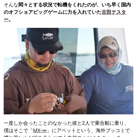
そんな
悶々とする状況で転機をくれたのが、いち早く国内
のオフショアビッグゲームに力を入れていた
古田テスタ
ー
。
一度しか会ったことのなかった彼と2人で乗合船に乗り、
僕はそこで「
MX-∞
」にアベットという、海外ブッコミで