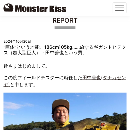
Skip
REPORT
to
content
2024年10月20日
“巨体”という才能。186cm105kg……旅するギガントピテク
ス（超大型巨人）・田中善也という男。
皆さまはじめまして。
この度フィールドテスターに就任した
田中善也(タナカゼン
ヤ)
と申します。