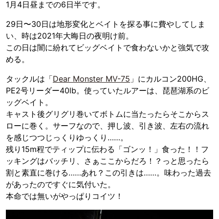
1月4日昼までの6日半です。
29日〜30日は地形変化とベイトを探る事に費やしてしま
い、時は2021年大晦日の夜明け前。
この日は闇に紛れてビッグベイトで食わないかと強気で攻
める。
タックルは「
Dear Monster MV-75
」にカルコン200HG、
PE2号リーダー40lb。使っていたルアーは、琵琶湖系のビ
ッグベイト。
キャスト後グリグリ巻いてボトムに当たったらそこからス
ローに巻く。サーフなので、押し波、引き波、左右の流れ
を感じつつじっくりゆっくり……。
残り15m程でティップに伝わる「ゴンッ！」食った！！フ
ッキングはバッチリ、さぁここからだろ！？っと思ったら
割と素直に巻ける……あれ？この引きは……。味わった過去
があったのですぐに気付いた。
本命では無いがやっぱりコイツ！