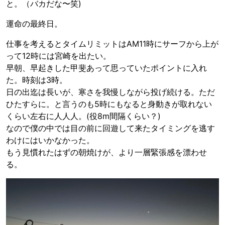
と。（バカだな〜笑)
運命の最終日。
仕事を考えるとタイムリミットはAM11時にサーフから上が
って12時には宮崎を出たい。
早朝、早起きした甲斐あって思っていたポイントに入れ
た。時刻は3時。
日の出迄は長いが、寒さを我慢しながら投げ続ける。ただ
ひたすらに。と言うのも5時にもなると身動きが取れない
くらい左右に人人人。(役8m間隔くらい？)
なので僕の中では目の前に回遊して来たタイミングを逃す
わけにはいかなかった。
もう見慣れたはずの朝焼けが、より一層緊張感を漂わせ
る。