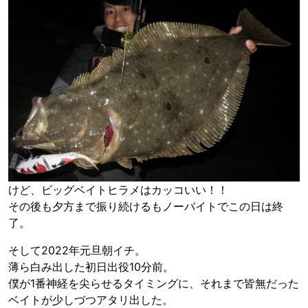
けど、ビッグベイトヒラメはカッコいい！！
その後も夕方まで振り続けるもノーバイトでこの日は終
了。
そして2022年元旦朝イチ。
薄ら白み出した初日出役10分前。
僕が1番神経を尖らせるタイミングに、それまで皆無だった
ベイトが少しづつアタリ出した。