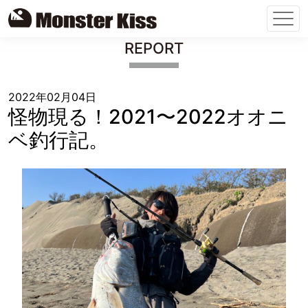
Skip
REPORT
to
content
2022年02月04日
怪物現る！2021〜2022オオニ
ベ釣行記。