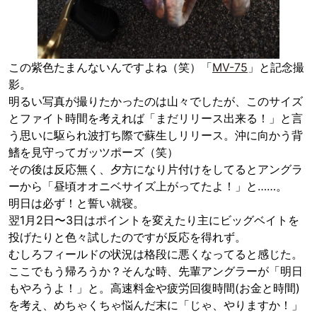
この紫色たまんないんですよね（笑）「
MV-75
」と記念撮
影。
明るい写真が撮りたかったのは山々でしたが、このサイズ
とファイト時間を考えれば「まだリリース出来る！」と言
う思いに駆られ波打ち際で蘇生しリリース。沖に向かう背
鰭を見守ってガッツポーズ（笑）
その後は反応無く、夕方になり片付けをしてるとアングラ
ーから「昼頃オオニベサイズ上がってたよ！」と……。
明日は必ず！と誓い就寝。
翌1月2日〜3日はポイントを変えたり主にビッグベイトを
投げたりと色々試したのですが反応を得れず。
むしろフィールドの状況は格段に悪くなってると感じた。
ここでもう帰ろうか？そんな時、先輩アングラーが「明日
もやろうよ！」と。高速料金や疲労回復時間(お金と時間)
を考え、めちゃくちゃ悩んだ末に「じゃ、やりますか！」