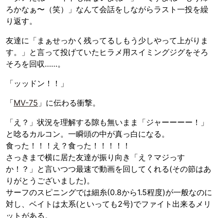
ろかなぁ〜（笑）」なんて会話をしながらラスト一投を繰
り返す。
友達に「まぁせっかく残ってるしもう少しやって上がりま
す。」と言って投げていたヒラメ用スイミングジグをそろ
そろを回収……。
「ッッドン！！」
「
MV-75
」に伝わる衝撃。
「え？」状況を理解する隙も無いまま「ジャーーーー！」
と唸るカルコン。一瞬頭の中が真っ白になる。
食った！！！え？食った！！！！！
さっきまで横に居た友達が振り向き「え？マジっす
か！？」と言いつつ最速で動画を回してくれる(その節はあ
りがとうございました)。
サーフのスピニングでは細糸(0.8から1.5程度)が一般なのに
対し、ベイトは太系(といっても2号)でファイト出来るメリ
ットがある。