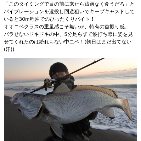
「このタイミングで目の前に来たら躊躇なく食うだろ」と
バイブレーションを遠投し回遊狙いでキープキャストして
いると30m程沖でのひったくりバイト！
オオニベクラスの重量感こそ無いが、特有の首振り感。
バラせないドキドキの中、5分足らずで波打ち際に姿を見
せてくれたのは紛れもない中ニベ！(朝日はまだ出てない
(汗))