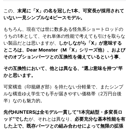
この、
末尾に「X」の名を冠した1本、可変長が採用されて
いない一見シンプルな4ピースモデル。
もちろん、現在では世に数多ある怪魚系ショートロッドの
うちの1本として、それ単体の性能で考えても引けを取らな
い製品だとは思いますが、
しかしながら「X」が意味する
ところは、Dear Monster（M「X」シリーズ他）、および
そのオプションパーツとの互換性を備えているという事
。
その互換性において、他とは異なる、“選ぶ意味を持つ”竿
かと思います。
可変構造（印籠継ぎ部）を持たない分軽量で、またシンプ
ルな構造ゆえ学生でも手が届きやすい価格帯（2万円台後
半）なのも魅力的。
先代HUNTERSは全モデル一貫して“1本完結型・多変長ロ
ッド“でした
が、それとは異なり、
必要充分な基本性能を有
した上で、既存パーツとの組み合わせによって無限の拡張