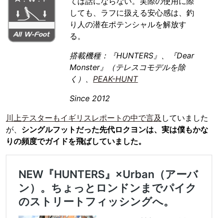
ては話にならない。実際の使用に際
しても、ラフに扱える安心感は、釣
り人の潜在ポテンシャルを解放す
る。
搭載機種：『HUNTERS』、『Dear
Monster』（テレスコモデルを除
く）、
PEAK-HUNT
Since 2012
川上テスターもイギリスレポートの中で言及
していました
が、
シングルフットだった先代ロクヨンは、実は僕もかな
りの頻度でガイドを飛ばしていました。