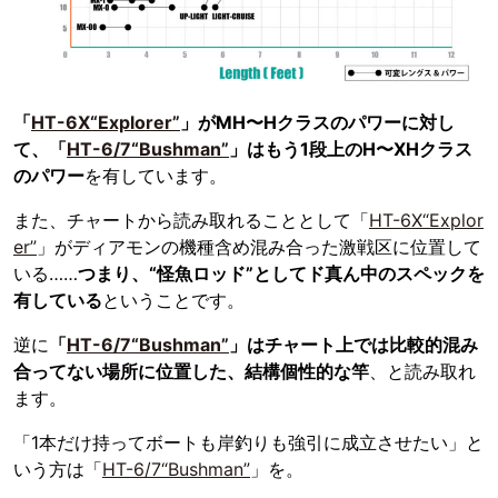
「
HT-6X“Explorer”
」がMH〜Hクラスのパワーに対し
て、「
HT-6/7“Bushman”
」はもう1段上のH〜XHクラス
のパワー
を有しています。
また、チャートから読み取れることとして「
HT-6X“Explor
er”
」がディアモンの機種含め混み合った激戦区に位置して
いる……
つまり、“怪魚ロッド”としてド真ん中のスペックを
有している
ということです。
逆に
「
HT-6/7“Bushman”
」はチャート上では比較的混み
合ってない場所に位置した、結構個性的な竿
、と読み取れ
ます。
「1本だけ持ってボートも岸釣りも強引に成立させたい」と
いう方は「
HT-6/7“Bushman”
」を。