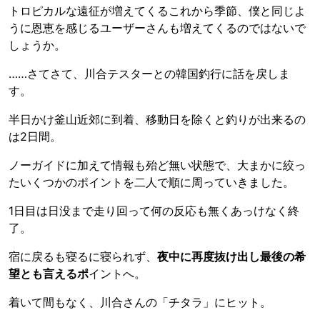
トロピカルな遠征が増えてくるこれから季節、僕と同じよ
うに恩恵を感じるユーザーさんも増えてくるのではないで
しょうか。
……さてさて、川合テスターとの韓国釣行に話を戻しま
す。
半日かけ釜山近郊に到着、移動日を除くと釣りが出来るの
は2日間。
ノーガイドに加えて情報も殆ど無い状態で、大まかに絞っ
たいくつかのポイントを二人で順に周っていきました。
1日目は日没まで走り回って何の反応も無くあっけなく終
了。
宿に戻るも寝るに寝られず、
夜中に再度抜け出し最後の希
望とも言えるポ
イントへ。
着いて間もなく、川合さんの「チタラ」にヒット。