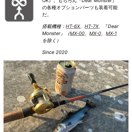
OK）。もちろん『Dear Monster』
の各種オプションパーツも装着可能
だ。
搭載機種：
HT-6X
、
HT-7X
、『
Dear
Monster』（
MX-00
、
MX-0
、
MX-1
を除く）
Since 2020