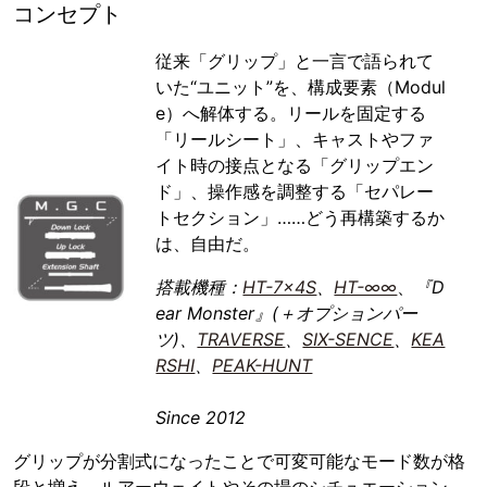
コンセプト
従来「グリップ」と一言で語られて
いた“ユニット”を、構成要素（Modul
e）へ解体する。リールを固定する
「リールシート」、キャストやファ
イト時の接点となる「グリップエン
ド」、操作感を調整する「セパレー
トセクション」……どう再構築するか
は、自由だ。
搭載機種：
HT-7×4S
、
HT-∞∞
、
『D
ear Monster』(＋オプションパー
ツ)、
TRAVERSE
、
SIX-SENCE
、
KEA
RSHI
、
PEAK-HUNT
Since 2012
グリップが分割式になったことで可変可能なモード数が格