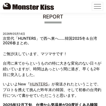
Skip
REPORT
to
content
2026年05月14日
次世代「HUNTERS」で西へ東へ……韓国2025冬＆台湾
2026春まとめ。
ご無沙汰しています、マツマサです！
台湾に来てからというものの特に大きな変化のない日々が
続いていますが、時間はあっという間に過ぎ、早くも2年
目に突入しました。
いよいよNew『
HUNTERS
』が発送されたということで、
プロトを携えて挑んだ昨年末の韓国、そして初春の台湾釣
行について書かせていただこうと思います。
2025年12月下旬、台湾から気温差が20度近くある韓国