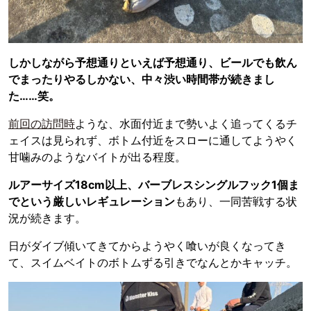
しかしながら予想通りといえば予想通り、ビールでも飲ん
でまったりやるしかない、中々渋い時間帯が続きまし
た……笑。
前回の訪問時
ような、水面付近まで勢いよく追ってくるチ
ェイスは見られず、ボトム付近をスローに通してようやく
甘噛みのようなバイトが出る程度。
ルアーサイズ18cm以上、バーブレスシングルフック1個ま
でという厳しいレギュレーション
もあり、一同苦戦する状
況が続きます。
日がダイブ傾いてきてからようやく喰いが良くなってき
て、スイムベイトのボトムずる引きでなんとかキャッチ。