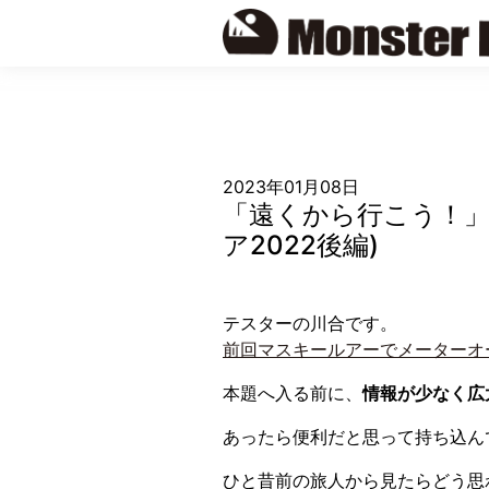
Skip
to
content
2023年01月08日
「遠くから行こう！」
ア2022後編)
テスターの川合です。
前回マスキールアーでメーターオ
本題へ入る前に、
情報が少なく広
あったら便利だと思って持ち込ん
ひと昔前の旅人から見たらどう思