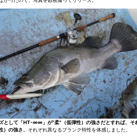
なかったので、写真を数枚撮ってリリース。
ズとして「HT-∞∞」が“柔”（低弾性）の強さだとすれば、
弾性）の強さ、
それぞれ異なるブランク特性を体感しました。