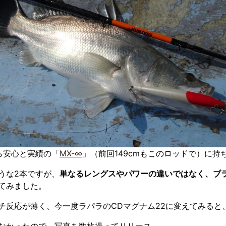
ら安心と実績の「
MX-∞
」（前回149cmもこのロッドで）に
うな2本ですが、
単なるレングスやパワーの違いではなく、ブ
てみました。
チ反応が薄く、今一度ラパラのCDマグナム22に変えてみると