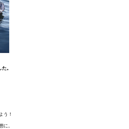
した。
よう！
態に。