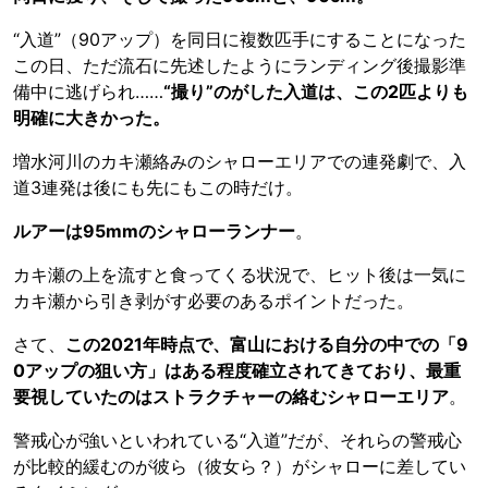
“入道”（90アップ）を同日に複数匹手にすることになった
この日、ただ流石に先述したようにランディング後撮影準
備中に逃げられ……
“撮り”のがした入道は、この2匹よりも
明確に大きかった。
増水河川のカキ瀬絡みのシャローエリアでの連発劇で、入
道3連発は後にも先にもこの時だけ。
ルアーは95mmのシャローランナー
。
カキ瀬の上を流すと食ってくる状況で、ヒット後は一気に
カキ瀬から引き剥がす必要のあるポイントだった。
さて、
この2021年時点で、富山における自分の中での「9
0アップの狙い方」はある程度確立されてきており、最重
要視していたのはストラクチャーの絡むシャローエリア
。
警戒心が強いといわれている“入道”だが、それらの警戒心
が比較的緩むのが彼ら（彼女ら？）がシャローに差してい