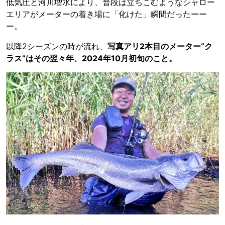
低気圧と河川増水により、普段は立ちこむようなシャロー
エリアがメーターの着き場に「化けた」瞬間だったーー
ー。
以降2シーズンの時が流れ、
写真アリ2本目のメーター“ク
ラス”はその翌々年、2024年10月初旬のこと。