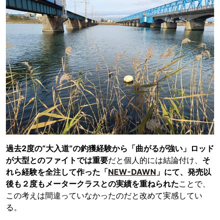
過去2度の“大入道”の釣獲経験から「曲がるが強い」ロッド
が大型とのファイトでは重要
だと個人的には結論付け、
そ
れら経験を全注して作った「
NEW-DAWN
」にて、発売以
後も２度もメータークラスとの実績を重ねられた
ことで、
この考えは間違っていなかったのだと改めて実感してい
る。