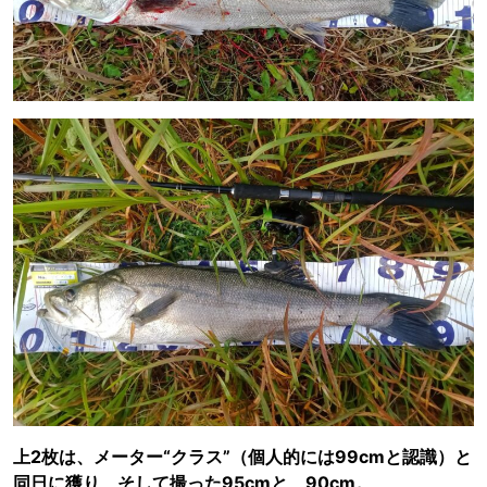
上2枚は、メーター“クラス”（個人的には99cmと認識）と
同日に獲り、そして撮った95cmと、90cm。