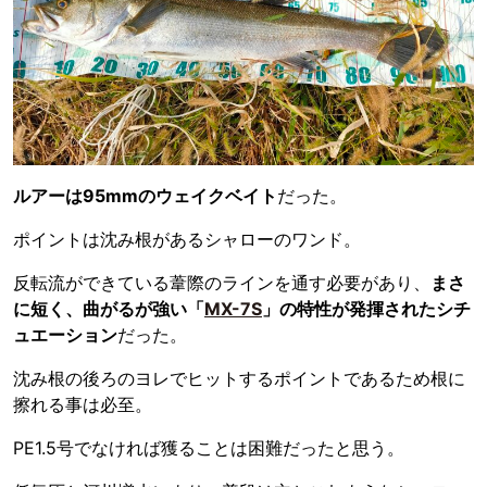
ルアーは95mmのウェイクベイト
だった。
ポイントは沈み根があるシャローのワンド。
反転流ができている葦際のラインを通す必要があり、
まさ
に短く、曲がるが強い「
MX-7S
」の特性が発揮されたシチ
ュエーション
だった。
沈み根の後ろのヨレでヒットするポイントであるため根に
擦れる事は必至。
PE1.5号でなければ獲ることは困難だったと思う。