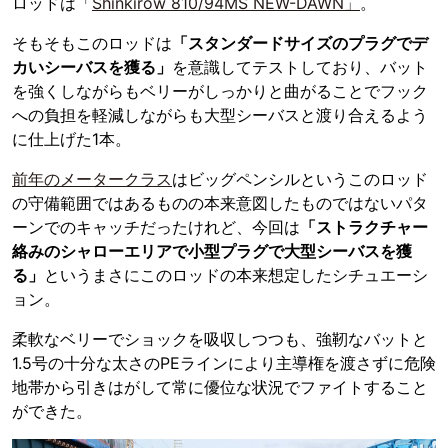
ロッドは「
Shinkirow 810/94MS NEW-DAWN」
。
そもそもこのロッドは
「スタンダードサイズのプラグでデ
カいシーバスを獲る」
を意識してテストしており、バット
を強くしながらもベリーがしっかりと曲がることでフック
への負担を軽減しながらも大型シーバスと渡り合えるよう
に仕上げた1本。
前年のメータークラス
はビッグペンシルというこのロッド
の守備範囲ではあるものの本来意図したものではないパタ
ーンでのキャッチだったけれど、今回は
「ストラクチャー
絡みのシャローエリアで小型プラグで大型シーバスを獲
る」
というまさにこのロッドの本来想定したシチュエーシ
ョン。
柔軟なベリーでショックを吸収しつつも、強靭なバットと
1.5号の十分な太さのPEラインにより主導権を渡さずに危険
地帯から引きはがして常に優位な状況でファイトすること
ができた。