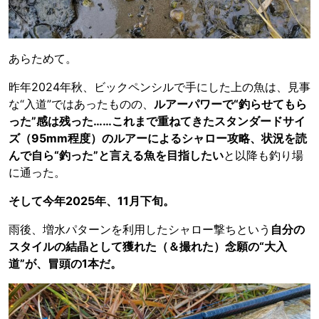
あらためて。
昨年2024年秋、ビックペンシルで手にした上の魚は、見事
な“入道”ではあったものの、
ルアーパワーで“釣らせてもら
った”感は残った……これまで重ねてきたスタンダードサイ
ズ（95mm程度）のルアーによるシャロー攻略、状況を読
んで自ら“釣った”と言える魚を目指したい
と以降も釣り場
に通った。
そして今年2025年、11月下旬。
雨後、増水パターンを利用したシャロー撃ちという
自分の
スタイルの結晶として獲れた（＆撮れた）念願の“大入
道”が、冒頭の1本だ。