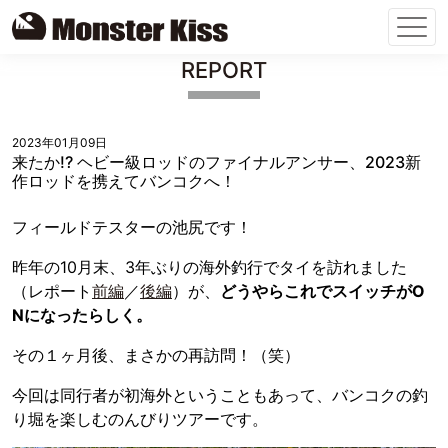
Skip
REPORT
to
content
2023年01月09日
来たか!? ヘビー級ロッドのファイナルアンサー、2023新
作ロッドを携えてバンコクへ！
フィールドテスターの池尻です！
昨年の10月末、3年ぶりの海外釣行でタイを訪れました
（レポート
前編
／
後編
）が、
どうやらこれでスイッチがO
Nになったらしく。
その１ヶ月後、まさかの再訪問！（笑）
今回は同行者が初海外ということもあって、バンコクの釣
り堀を楽しむのんびりツアーです。