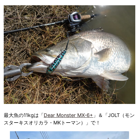
最大魚の11kgは「
Dear Monster MX-6+
」＆「JOLT（モン
スターキスオリカラ・MKトーマン）」で！