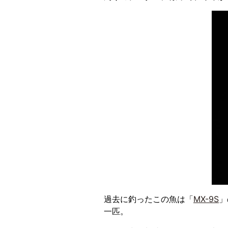
過去に釣ったこの魚は「
MX-9S
」
一匹。