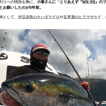
釣りへの情熱を胸に、
小塚さんに「とりあえず『
MX-9S
』の
とお願いしたのが5年前。
棒として、
伊豆諸島のキハダマグロ
や
玄界灘のヒラマサ
など、