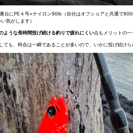
00番台にPE４号+ナイロン90lb（自分はオフショアと共通で80
いい気がします）
のような長時間投げ続ける釣りで疲れにくい
点もメリットの一
しても、時合は一瞬であることが多いので、いかに投げ続けら