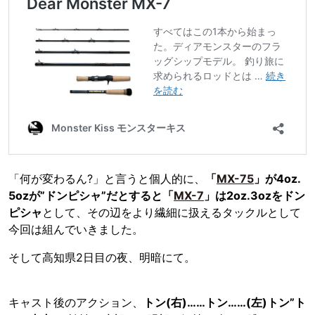
「何が変わるん?」と言うと個人的に、
「
MX-75
」が4oz.
5ozが”ドンピシャ”だとすると「
MX-7
」は2oz.3ozをドン
ピシャ
として、その辺をより繊細に扱えるタックルとして
今回は組んでいきました。
そして高知県2日目の夜、明暗にて。
キャスト後のアクション、
トン(右)……トン……(左)トン”ト