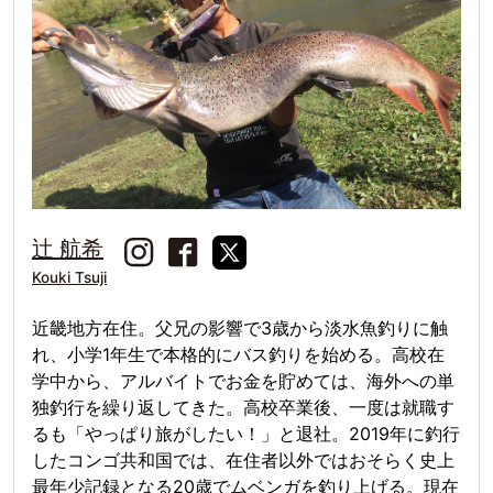
辻 航希
Kouki Tsuji
近畿地方在住。父兄の影響で3歳から淡水魚釣りに触
れ、小学1年生で本格的にバス釣りを始める。高校在
学中から、アルバイトでお金を貯めては、海外への単
独釣行を繰り返してきた。高校卒業後、一度は就職す
るも「やっぱり旅がしたい！」と退社。2019年に釣行
したコンゴ共和国では、在住者以外ではおそらく史上
最年少記録となる20歳でムベンガを釣り上げる。現在