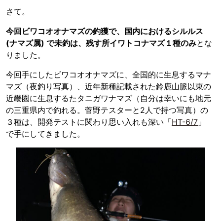
さて。
今回ビワコオオナマズの釣獲で、国内におけるシルルス
(ナマズ属) で未釣は、残す所イワトコナマズ１種のみ
とな
りました。
今回手にしたビワコオオナマズに、全国的に生息するマナ
マズ（夜釣り写真）、近年新種記載された鈴鹿山脈以東の
近畿圏に生息するたタニガワナマズ（自分は幸いにも地元
の三重県内で釣れる。菅野テスターと2人で持つ写真）の
３種は、開発テストに関わり思い入れも深い「
HT-6/7
」
で手にしてきました。