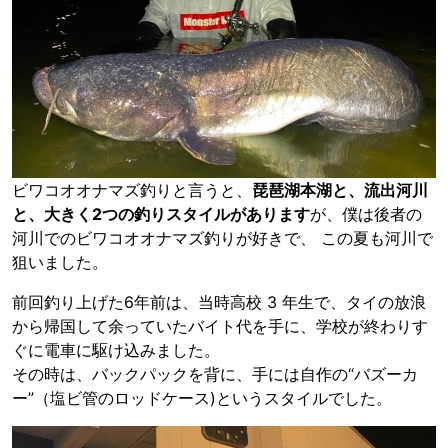
ビワコオオナマズ釣りと言うと、
琵琶湖本湖と、流出河川
と、大きく2つの釣りスタイルがあります
が、僕は後者の
河川でのビワコオオナマズ釣りが好きで、 この夏も河川で
狙いました。
前回釣り上げた6年前は、当時高校 3 年生で、タイの放浪
から帰国して余っていたバイト代を手に、学校が終わりす
ぐに電車に駆け込みました。
その時は、バックパックを背に、手には自作の“バズーカ
ー”（塩ビ管のロッドケース)というスタイルでした。