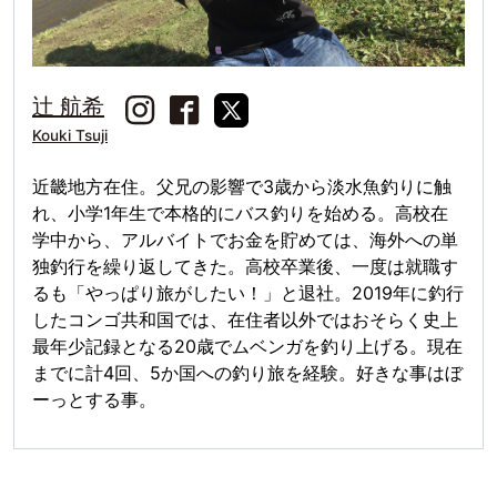
辻 航希
Kouki Tsuji
近畿地方在住。父兄の影響で3歳から淡水魚釣りに触
れ、小学1年生で本格的にバス釣りを始める。高校在
学中から、アルバイトでお金を貯めては、海外への単
独釣行を繰り返してきた。高校卒業後、一度は就職す
るも「やっぱり旅がしたい！」と退社。2019年に釣行
したコンゴ共和国では、在住者以外ではおそらく史上
最年少記録となる20歳でムベンガを釣り上げる。現在
までに計4回、5か国への釣り旅を経験。好きな事はぼ
ーっとする事。