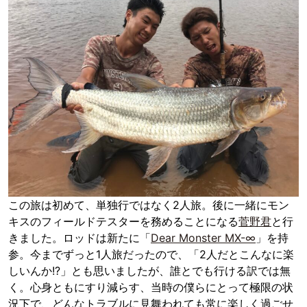
この旅は初めて、単独行ではなく2人旅。後に一緒にモン
キスのフィールドテスターを務めることになる
菅野君
と行
きました。ロッドは新たに「
Dear Monster MX-∞
」を持
参。今までずっと1人旅だったので、「2人だとこんなに楽
しいんか!?」とも思いましたが、誰とでも行ける訳では無
く。心身ともにすり減らす、当時の僕らにとって極限の状
況下で、どんなトラブルに見舞われても常に楽しく過ごせ