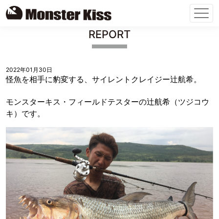
Skip
REPORT
to
content
2022年01月30日
怪魚を相手に豹変する、サイレントクレイジー辻航希。
モンスターキス・フィールドテスターの辻航希（ツジコウ
キ）です。