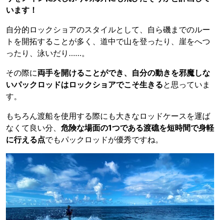
います！
自分的ロックショアのスタイルとして、自ら磯までのルー
トを開拓することが多く、道中で山を登ったり、崖をへつ
ったり、泳いだり……。
その際に
両手を開けることができ、自分の動きを邪魔しな
いパックロッドはロックショアでこそ生きる
と思っていま
す。
もちろん渡船を使用する際にも大きなロッドケースを運ば
なくて良い分、
危険な場面の1つである渡礁を短時間で身軽
に行える点
でもパックロッドが優秀ですね。