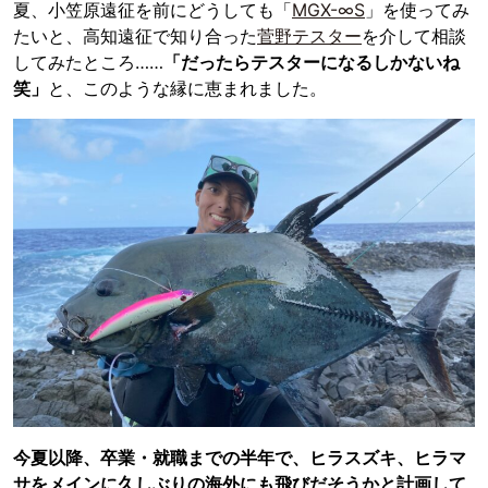
夏、小笠原遠征を前にどうしても「
MGX-∞S
」を使ってみ
たいと、高知遠征で知り合った
菅野テスター
を介して相談
してみたところ……
「だったらテスターになるしかないね
笑」
と、このような縁に恵まれました。
今夏以降、卒業・就職までの半年で、ヒラスズキ、ヒラマ
サをメインに久しぶりの海外にも飛びだそうかと計画して