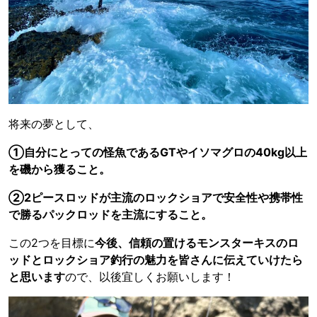
将来の夢として、
①自分にとっての怪魚であるGTやイソマグロの40kg以上
を磯から獲ること。
②2ピースロッドが主流のロックショアで安全性や携帯性
で勝るパックロッドを主流にすること。
この2つを目標に
今後、信頼の置けるモンスターキスのロ
ッドとロックショア釣行の魅力を皆さんに伝えていけたら
と思います
ので、以後宜しくお願いします！