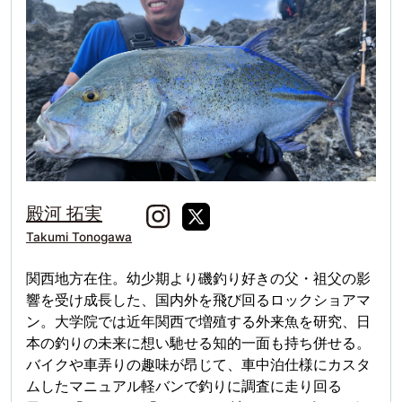
殿河 拓実
Takumi Tonogawa
関西地方在住。幼少期より磯釣り好きの父・祖父の影
響を受け成長した、国内外を飛び回るロックショアマ
ン。大学院では近年関西で増殖する外来魚を研究、日
本の釣りの未来に想い馳せる知的一面も持ち併せる。
バイクや車弄りの趣味が昂じて、車中泊仕様にカスタ
ムしたマニュアル軽バンで釣りに調査に走り回る