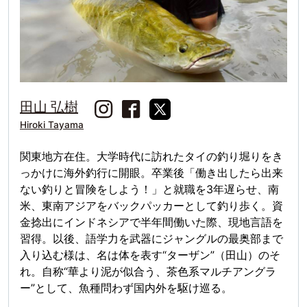
田山 弘樹
Hiroki Tayama
関東地方在住。大学時代に訪れたタイの釣り堀りをき
っかけに海外釣行に開眼。卒業後「働き出したら出来
ない釣りと冒険をしよう！」と就職を3年遅らせ、南
米、東南アジアをバックパッカーとして釣り歩く。資
金捻出にインドネシアで半年間働いた際、現地言語を
習得。以後、語学力を武器にジャングルの最奥部まで
入り込む様は、名は体を表す“ターザン”（田山）のそ
れ。自称“華より泥が似合う、茶色系マルチアングラ
ー”として、魚種問わず国内外を駆け巡る。