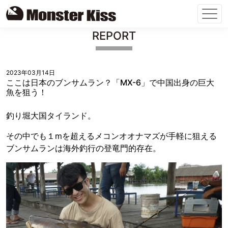
Skip
REPORT
to
content
2023年03月14日
ここは日本のブンサムラン？「MX-6」で中国出身の巨大
魚を狙う！
釣り堀大国タイランド。
その中でも１mを超えるメコンオオナマズが手軽に狙える
ブンサムランは海外釣行の登竜門的存在。