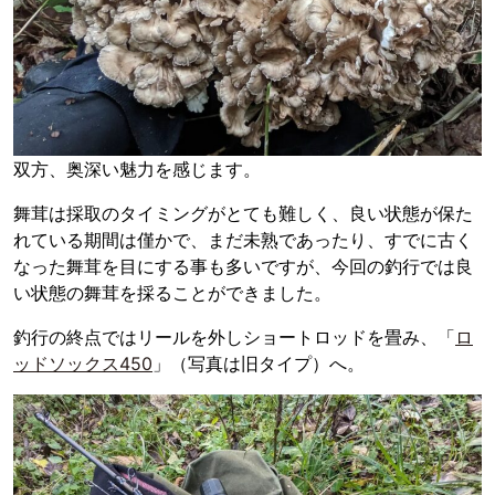
双方、奥深い魅力を感じます。
舞茸は採取のタイミングがとても難しく、良い状態が保た
れている期間は僅かで、まだ未熟であったり、すでに古く
なった舞茸を目にする事も多いですが、今回の釣行では良
い状態の舞茸を採ることができました。
釣行の終点ではリールを外しショートロッドを畳み、「
ロ
ッドソックス450
」（写真は旧タイプ）へ。