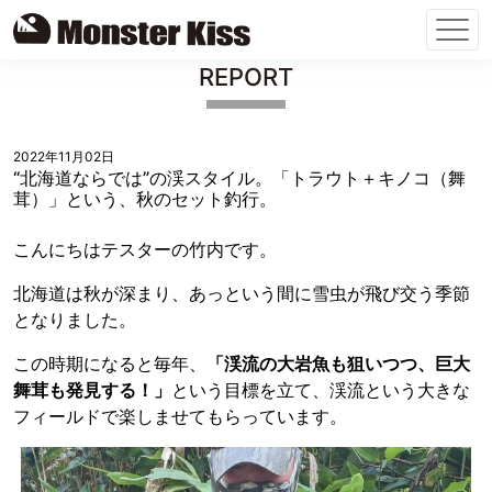
Skip
REPORT
to
content
2022年11月02日
“北海道ならでは”の渓スタイル。「トラウト＋キノコ（舞
茸）」という、秋のセット釣行。
こんにちはテスターの竹内です。
北海道は秋が深まり、あっという間に雪虫が飛び交う季節
となりました。
この時期になると毎年、
「渓流の大岩魚も狙いつつ、巨大
舞茸も発見する！」
という目標を立て、渓流という大きな
フィールドで楽しませてもらっています。