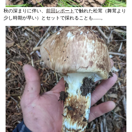
秋の深まりに伴い、
前回レポート
で触れた松茸（舞茸より
少し時期が早い）とセットで採れることも……。