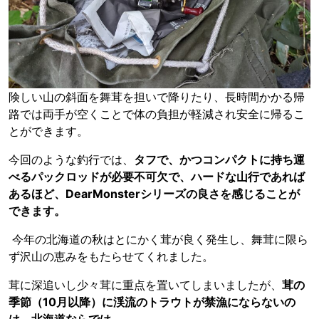
険しい山の斜面を舞茸を担いで降りたり、長時間かかる帰
路では両手が空くことで体の負担が軽減され安全に帰るこ
とができます。
今回のような釣行では、
タフで、かつコンパクトに持ち運
べるパックロッドが必要不可欠で、ハードな山行であれば
あるほど、DearMonsterシリーズの良さを感じることが
できます。
今年の北海道の秋はとにかく茸が良く発生し、舞茸に限ら
ず沢山の恵みをもたらせてくれました。
茸に深追いし少々茸に重点を置いてしまいましたが、
茸の
季節（10月以降）に渓流のトラウトが禁漁にならないの