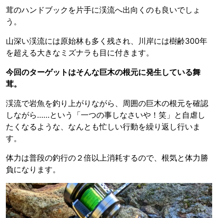
茸のハンドブックを片手に渓流へ出向くのも良いでしょ
う。
山深い渓流には原始林も多く残され、川岸には樹齢300年
を超える大きなミズナラも目に付きます。
今回のターゲットはそんな巨木の根元に発生している舞
茸。
渓流で岩魚を釣り上がりながら、周囲の巨木の根元を確認
しながら……という「一つの事しなさいや！笑」と自虐し
たくなるような、なんとも忙しい行動を繰り返し行いま
す。
体力は普段の釣行の２倍以上消耗するので、根気と体力勝
負になります。