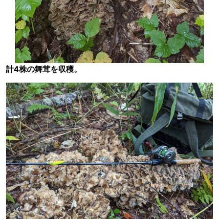
計4株の舞茸を収穫。