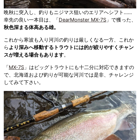
晩秋に突入し、釣りもニジマス狙いのエリアへシフト……
幸先の良い一本目は、「
DearMonster MX-7S
」で獲った、
秋色深まる体高ある雄。
これから寒波も入り河川の釣りは厳しくなる一方、これか
ら
より深みへ移動するトラウトには的が絞りやすくチャン
スが増える場合もあります
。
「
MX-7S
」はビッグトラウトにも十二分に対応できますの
で、北海道および釣りが可能な河川では是非、チャレンジ
してみて下さい。