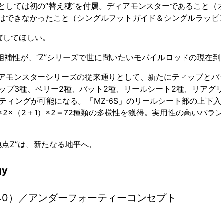
としては初の“替え穂”を付属。ディアモンスターであること（
はできなかったこと（シングルフットガイド＆シングルラッピ
ばしてほしい。
相補性が、“Z”シリーズで世に問いたいモバイルロッドの現在
アモンスターシリーズの従来通りとして、新たにティップとバッ
ップ3種、ベリー2種、バット2種、リールシート2種、リアグ
のセッティングが可能になる。「MZ-6S」のリールシート部の上
×2×（2＋1）×2＝72種類の多様性を獲得。実用性の高いバラ
地点Z”は、新たなる地平へ。
gy
ept（U40）／アンダーフォーティーコンセプト