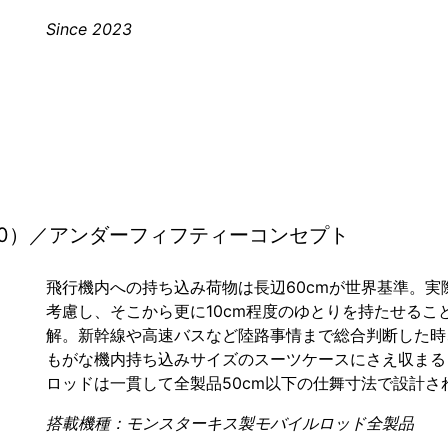
Since 2023
ept（U50）／アンダーフィフティーコンセプト
飛行機内への持ち込み荷物は長辺60cmが世界基準。実
考慮し、そこから更に10cm程度のゆとりを持たせるこ
解。新幹線や高速バスなど陸路事情まで総合判断した時
もがな機内持ち込みサイズのスーツケースにさえ収まる
ロッドは一貫して全製品50cm以下の仕舞寸法で設計さ
搭載機種：モンスターキス製モバイルロッド全製品