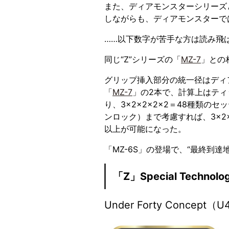
また、ディアモンスターシリーズ
しながらも、ディアモンスターで
……以下数字が苦手な方は読み飛
同じ“Z”シリーズの「
MZ-7
」との
グリップ挿入部分の統一径はディ
「
MZ-7
」の2本で、計算上はティ
り、3×2×2×2×2＝48種類
ンロック）まで考慮すれば、3×2
以上が可能になった。
「MZ-6S」の登場で、“最終到達
「Z」Special Technolo
Under Forty Conc