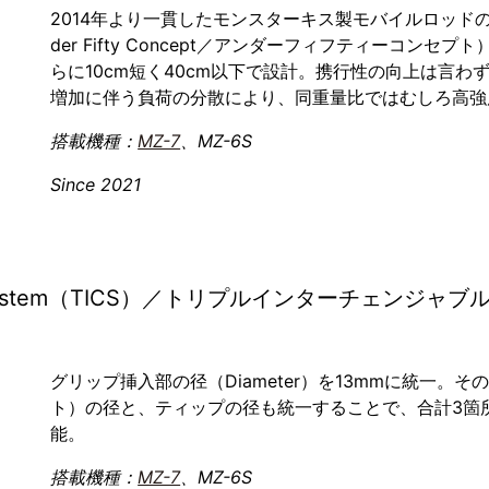
2014年より一貫したモンスターキス製モバイルロッドの
der Fifty Concept／アンダーフィフティーコンセ
らに10cm短く40cm以下で設計。携行性の向上は言わ
増加に伴う負荷の分散により、同重量比ではむしろ高強
搭載機種：
MZ-7
、MZ-6S
Since 2021
eable System（TICS）／トリプルインターチェンジャ
グリップ挿入部の径（Diameter）を13mmに統一。
ト）の径と、ティップの径も統一することで、合計3箇
能。
搭載機種：
MZ-7
、MZ-6S