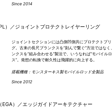
Since 2014
ering（JPL）／ジョイントプロテクトレイヤーリング
ジョイントセクションには凸側凹側共にプロテクトプリ
グ。古来の長尺ブランクスを“刻んで繋ぐ”方法ではな
ンクスを“組み合わせる”製法で、いうなれば“モバイル
ス”。発想の転換で耐久性は飛躍的に向上する。
搭載機種：モンスターキス製モバイルロッド全製品
Since 2012
ecture（EGA）／エッジガイドアーキテクチャー