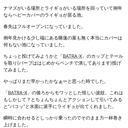
ナマズがいる場所とライギョがいる場所を回っていて例年
ならヘビーカバーのライギョが居る池。
春先はフルオープンになっていました。
例年見かける少し端にある睡蓮の葉も無く本当にカバーは
何もない池になっていました。
ちょっと投げてみようかと「
BATRA-X
」のカップとテール
を取り(バーブははじめからペンチで潰してあります)投げ
てみました。
やっぱりまだ早かったかなぁーと思った時でした。
「
BATRA-X
」の後ろからモワッとした怪しい波紋。これは
もしかして？とちょんちょんとアクションして引いてみる
と”バコッ”と水面に派手にライギョが出てくれました。
瞬時に合わせるとしっかり乗ったのでそのまま力一杯巻き
上げました。