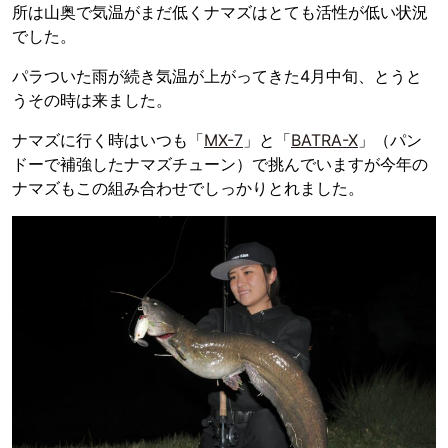
所は山奥で気温がまだ低くナマズはとても活性が低い状況
でした。
パラついた雨が続き気温が上がってきた4月中旬、とうと
うその時は来ました。
ナマズに行く時はいつも「
MX-7
」と「
BATRA-X
」（パン
ドーで補強したナマズチューン）で挑んでいますが今年の
ナマズもこの組み合わせでしっかりとれました。