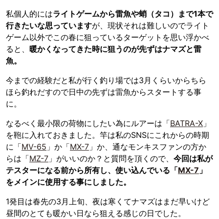
私個人的には
ライトゲームから雷魚や蛸（タコ）まで1本で
行きたいな思っています
が、現状それは難しいのでライト
ゲーム以外でこの春に狙っているターゲットを思い浮かべ
ると、
暖かくなってきた時に狙うのが先ずはナマズと雷
魚。
今までの経験だと私が行く釣り場では3月くらいからちら
ほら釣れだすので日中の先ずは雷魚からスタートする事
に。
なるべく最小限の荷物にしたい為にルアーは「
BATRA-X
」
を鞄に入れておきました。竿は私のSNSにこれからの時期
に「
MV-65
」か「
MX-7
」か、通なモンキスファンの方か
らは「
MZ-7
」がいいのか？と質問を頂くので、
今回は私が
テスターになる前から所有し、使い込んでいる「
MX-7
」
をメインに使用する事にしました。
1発目は春先の3月上旬、夜は寒くてナマズはまだ早いけど
昼間のとても暖かい日なら狙える感じの日でした。