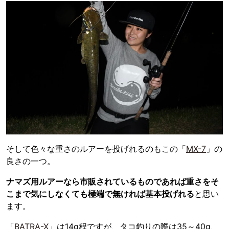
そして色々な重さのルアーを投げれるのもこの「
MX-7
」の
良さの一つ。
ナマズ用ルアーなら市販されているものであれば重さをそ
こまで気にしなくても極端で無ければ基本投げれる
と思い
ます。
「
BATRA-X
」は14g程ですが、タコ釣りの際は35～40g、