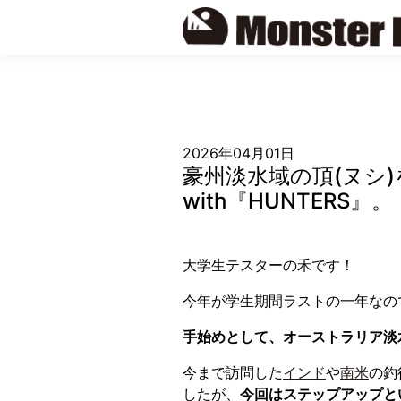
Skip
to
content
2026年04月01日
豪州淡水域の頂(ヌシ
with『HUNTERS』。
大学生テスターの禾です！
今年が学生期間ラストの一年なの
手始めとして、オーストラリア淡
今まで訪問した
インド
や
南米
の釣
したが、
今回はステップアップと