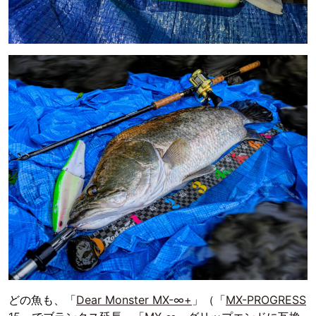
どの魚も、「
Dear Monster MX-∞+
」（「
MX-PROGRESS