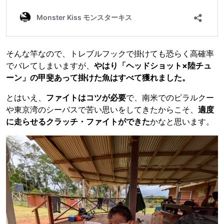
そんな竿なので、トレブルフックで掛けても恐らく高確率
でバレてしまいますが、
やはり「ヘッドショット×陸チュ
ーン」の甲斐あって掛けた魚はすべて獲れました。
とはいえ、
ファイトはコツが必要
で、南米でのピラルクー
や東京湾のシーバスで苦い思いをしてきたからこそ、
適度
に走らせるクラッチ・ファイトができた
かなと思います。