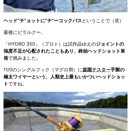
ヘッド“チ”ョットに“チ”ーコックバス
ということで（笑）
最後にピラルクー。
「HYDRO 350」（プロト）は試作品ゆえの
ジョイントの
強度不足が心配されたこともあり、終始ヘッドショット単
発
で挑みました。
11/0のシングルフック（マグロ用）に
森園テスター
手製の
極太ワイヤーという、人類史上最もいかついヘッドショッ
ト
ですね。