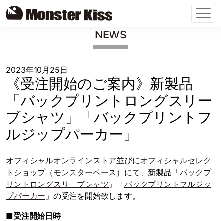
Skip
NEWS
to
content
2023年10月25日
《受注開始のご案内》新製品
「バックプリントロングスリー
ブシャツ」「バックプリントフ
ルジップパーカー」
オフィシャルオンラインストア
並びに
オフィシャルセレク
トショップ（モンスターベース）
にて、新製品「
バックプ
リントロングスリーブシャツ
」「
バックプリントフルジッ
プパーカー
」の受注を開始致します。
■受注開始日時