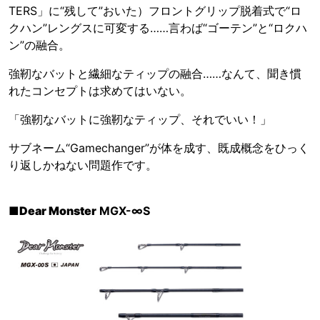
TERS」に“残して”おいた）フロントグリップ脱着式で“ロ
クハン”レングスに可変する……言わば“ゴーテン”と“ロクハ
ン”の融合。
強靭なバットと繊細なティップの融合……なんて、聞き慣
れたコンセプトは求めてはいない。
「強靭なバットに強靭なティップ、それでいい！」
サブネーム“Gamechanger”が体を成す、既成概念をひっく
り返しかねない問題作です。
■
Dear Monster
MGX-∞S