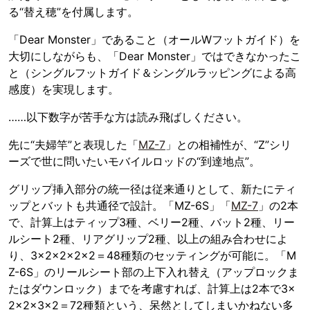
る“替え穂”を付属します。
「Dear Monster」であること（オールWフットガイド）を
大切にしながらも、「Dear Monster」ではできなかったこ
と（シングルフットガイド＆シングルラッピングによる高
感度）を実現します。
……以下数字が苦手な方は読み飛ばしください。
先に“夫婦竿”と表現した「
MZ-7
」との相補性が、“Z”シリ
ーズで世に問いたいモバイルロッドの“到達地点”。
グリップ挿入部分の統一径は従来通りとして、新たにティ
ップとバットも共通径で設計。「MZ-6S」「
MZ-7
」の2本
で、計算上はティップ3種、ベリー2種、バット2種、リー
ルシート2種、リアグリップ2種、以上の組み合わせによ
り、3×2×2×2×2＝48種類のセッティングが可能に。「M
Z-6S」のリールシート部の上下入れ替え（アップロックま
たはダウンロック）までを考慮すれば、計算上は2本で3×
2×2×3×2＝72種類という、呆然としてしまいかねない多