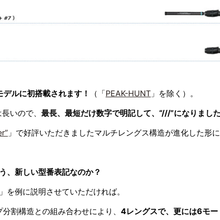
モデルに初搭載されます！
（「
PEAK-HUNT
」を除く）。
”では長いので、
最長、最短だけ数字で明記して、“///”になりまし
r”
」で好評いただきましたマルチレングス構造が進化した形に
”という、新しい型番表記なのか？
」を例に説明させていただければ。
プ分割構造との組み合わせにより、
4レングスで、更には6モ