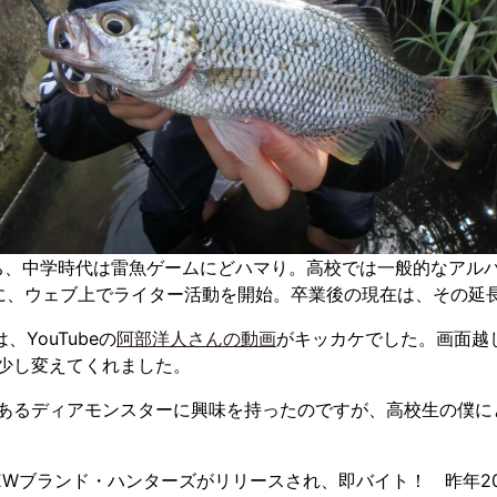
育ち、中学時代は雷魚ゲームにどハマり。高校では一般的なアル
に、ウェブ上でライター活動を開始。卒業後の現在は、その延
YouTubeの
阿部洋人さんの動画
がキッカケでした。画面越
少し変えてくれました。
あるディアモンスターに興味を持ったのですが、高校生の僕に
EWブランド・ハンターズがリリースされ、即バイト！ 昨年20