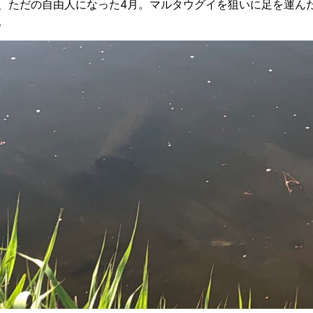
、ただの自由人になった4月。マルタウグイを狙いに足を運ん
。