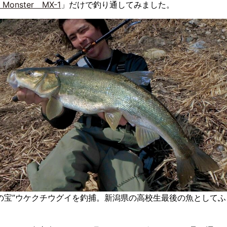
r Monster MX-1
」だけで釣り通してみました。
の宝”ウケクチウグイを釣捕。新潟県の高校生最後の魚として