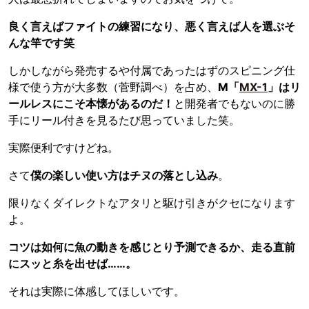
良く言えばファイトの練習になり、悪く言えば人を選ぶそ
んな竿です笑
しかしながら発売するや付属であったはずのスピニング仕
様で使う方が大多数（菅野調べ）を占め、
M「
MX-1
」はリ
ールレスにこそ本懐があるのだ！
と開発者でもないのに勝
手にリール付きを見るたび思っていました笑。
実際便利ですけどね。
さて
僕の楽しい使い方はチヌの落とし込み
。
限りなくダイレクトなアタリと駆け引きがクセになります
よ。
コツは如何に魚の動きを感じとり予測できるか、走る直前
にスッと糸を出せば……。
それは実際に体感してほしいです。