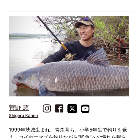
菅野 慈
Shigeru Kanno
1999年茨城生まれ、青森育ち。小学5年生で釣りを覚
え、コイやナマズを釣りながら“怪魚”への憧れを膨ら