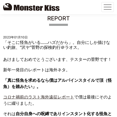
Skip
REPORT
to
content
2023年01月10日
「そこに怪魚がいる……ハズだから」。自分にしか描けな
い釣旅、“沢ヤ”菅野の探検釣行＠ラオス。
あけましておめでとうございます、テスターの菅野です！
新年一発目のレポートは海外ネタ。
「真に怪魚を求めるなら僕はアルパインスタイルで頂（怪
魚）を踏みたい」。
コロナ禍前のラスト海外遠征レポート
で僕は最後にそのよ
うに綴りました。
それは
自分自身への呪縛でありインスタント化する怪魚と