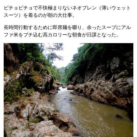
ビチョビチョで不快極まりないネオプレン（薄いウェット
スーツ）を着るのが朝の大仕事。
長時間行動するために即席麺を啜り、余ったスープにアル
ファ米をブチ込む高カロリーな朝食が日課となった。