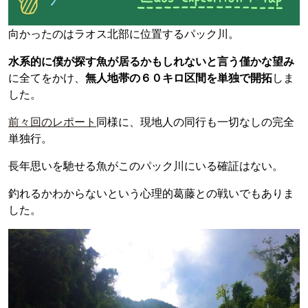
向かったのはラオス北部に位置するパック川。
水系的に僕が探す魚が居るかもしれないと言う僅かな望み
に全てをかけ、
無人地帯の６０キロ区間を単独で開拓
しま
した。
前々回のレポート
同様に、現地人の同行も一切なしの完全
単独行。
長年思いを馳せる魚がこのパック川にいる確証はない。
釣れるかわからないという心理的葛藤との戦いでもありま
した。