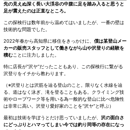
先の見えぬ深く長い大渓谷の中腹に足を踏み入ると思うと
足が震えたのは正直なところ。
この探検行は数年前から温めてはいましたが、一番の壁は
技術的な問題でした。
2022年春から高知県に移住をきっかけに、
僕は某登山メー
カーの販売スタッフとして働きながら山や沢登りの経験を
積む
ことに注力しました。
特に店長が“沢ヤ”だったこともあり、この探検行に繋がる
沢登りをイチから教わります。
（※沢登りとは沢筋を辿る登山のこと。限りなく水線を辿
る、道はなく泳ぎ、滝を登ることもある。クライミング技
術やロープワーク等を用いる為一般的な登山に比べ危険性
は非常に高い。沢登り愛好家のことを“沢ヤ”と呼ぶ）
最初は技術を学ぼうとだけ思っていましたが、
沢の面白さ
にどっぷりとハマってしまい今では釣り同等の存在になっ