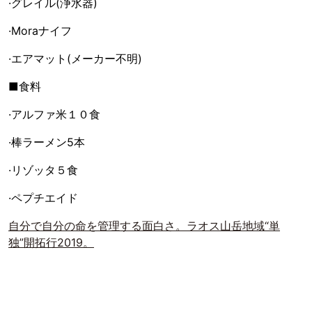
·グレイル(浄水器)
·Moraナイフ
·エアマット(メーカー不明)
■食料
·アルファ米１０食
·棒ラーメン5本
·リゾッタ５食
·ペプチエイド
自分で自分の命を管理する面白さ。ラオス山岳地域“単
独”開拓行2019。