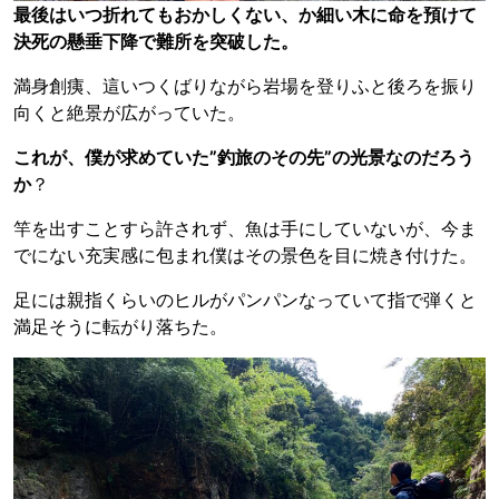
最後はいつ折れてもおかしくない、か細い木に命を預けて
決死の懸垂下降で難所を突破した。
満身創痍、這いつくばりながら岩場を登りふと後ろを振り
向くと絶景が広がっていた。
これが、僕が求めていた”釣旅のその先”の光景なのだろう
か
？
竿を出すことすら許されず、魚は手にしていないが、今ま
でにない充実感に包まれ僕はその景色を目に焼き付けた。
足には親指くらいのヒルがパンパンなっていて指で弾くと
満足そうに転がり落ちた。