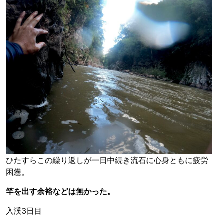
ひたすらこの繰り返しが一日中続き流石に心身ともに疲労
困憊。
竿を出す余裕などは無かった。
入渓3日目