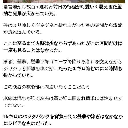
幕営地から数百m進むと
前日の行程が可愛いく思える絶望
的な光景が広がっていた。
谷はより険しくグネグネと折れ曲がった谷の隙間から激流
が流れ込んでいる。
ここに至るまで人跡は少なからずあったがこの区間だけは
一度も見ることはなかった。
泳ぎ、登攀、懸垂下降（ロープで降りる意）を交えながら
ジワジワと距離を稼ぐが、
たった１キロ進むのに２時間も
掛かっていた。
この渓谷の核心部は間違いなくここだろう
水線は流れが強く左右は高い壁に囲まれ簡単には進ませて
くれない。
15キロのバックパックを背負っての登攀や泳ぎはなかなか
にシビアなものだった。