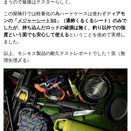
まうので最後はテスターらしく。
この探険行では軽量化の為ハードケースは使わずデ
ィアモ
ンの「
メジャーシート50
」（通称くるくるシート）のみで
したが、持ち込んだロッドの破損は無く、釣り以外での強
度という面でも安心して使える
ということを改めて実感し
ました。
以上、モンキス製品の耐久テストレポートでした！笑（無
理矢理〆る）