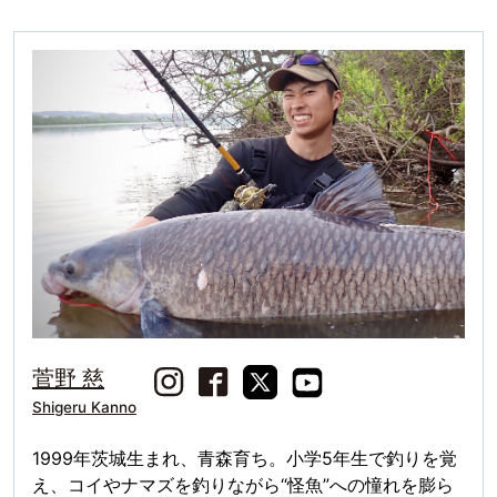
菅野 慈
Shigeru Kanno
1999年茨城生まれ、青森育ち。小学5年生で釣りを覚
え、コイやナマズを釣りながら“怪魚”への憧れを膨ら