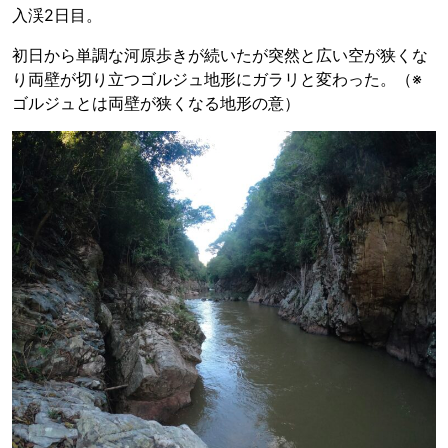
入渓2日目。
初日から単調な河原歩きが続いたが突然と広い空が狭くな
り両壁が切り立つゴルジュ地形にガラリと変わった。（※
ゴルジュとは両壁が狭くなる地形の意）