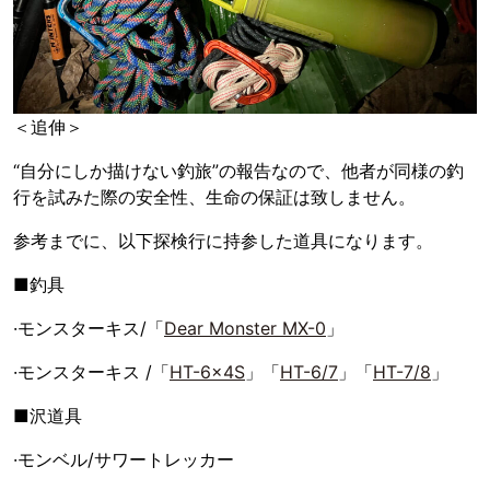
＜追伸＞
“自分にしか描けない釣旅”の報告なので、他者が同様の釣
行を試みた際の安全性、生命の保証は致しません。
参考までに、以下探検行に持参した道具になります。
■釣具
·モンスターキス/「
Dear Monster MX-0
」
·モンスターキス /「
HT-6×4S
」「
HT-6/7
」「
HT-7/8
」
■沢道具
·モンベル/サワートレッカー