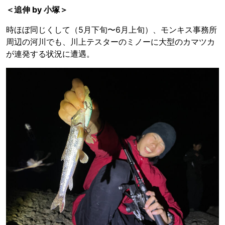
＜追伸 by 小塚＞
時ほぼ同じくして（5月下旬〜6月上旬）、モンキス事務所
周辺の河川でも、川上テスターのミノーに大型のカマツカ
が連発する状況に遭遇。