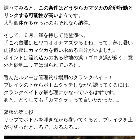
調べてみると、
この条件はどうやらカマツカの産卵行動と
リンクする可能性が高い
ようです。
大型個体が多かったのもそれなら納得。
そして、６月、満を持して琵琶湖へ。
「これ普通はビワコオオナマズやるよね」って、蒸し暑い
雨後の夜にカマツカを追い求める自分がいました。
ポイントは流れ込みのある砂地の浜（ゴロタ浜が多く、意
外と砂地エリアは限られている）。
選んだルアーは管理釣り場用のクランクベイト！
ブレイクの下からボトムタッチしながら誘ってくるには、
クランクベイトが最も理にかなっているはずです。
あと、どうしても「カマクラ」って言いたかった…。
緊張の第１投！
リップでボトムを叩きながら巻いてくると、ブレイクを上
がり切ったところで、ぷるぷる…。