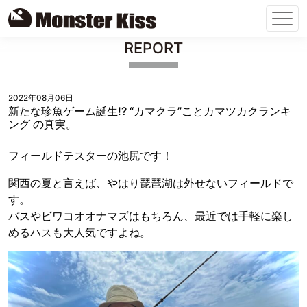
Skip
REPORT
to
content
2022年08月06日
新たな珍魚ゲーム誕生!? “カマクラ”ことカマツカクランキ
ング の真実。
フィールドテスターの池尻です！
関西の夏と言えば、やはり琵琶湖は外せないフィールドで
す。
バスやビワコオオナマズはもちろん、最近では手軽に楽し
めるハスも大人気ですよね。