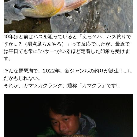
10年ほど前はハスを狙っていると「えっ？ハ、ハス釣りで
すか…？（濁点足らんやろ）」って反応でしたが、最近で
は平日でも常に”ハサー”がいるほど定着した印象を受けま
す。
そんな琵琶湖で、2022年、新ジャンルの釣りが誕生！…し
たかもしれない。
それが、カマツカクランク、通称「カマクラ」です!!