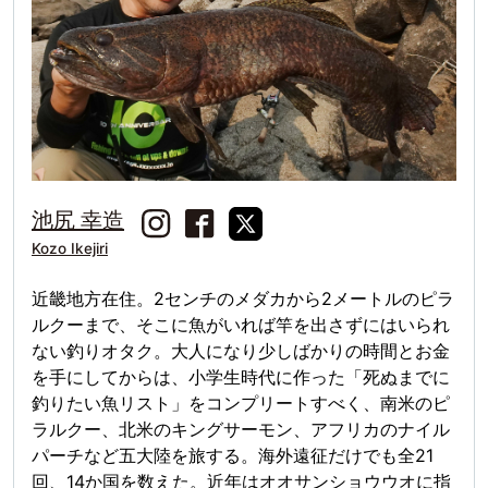
池尻 幸造
Kozo Ikejiri
近畿地方在住。2センチのメダカから2メートルのピラ
ルクーまで、そこに魚がいれば竿を出さずにはいられ
ない釣りオタク。大人になり少しばかりの時間とお金
を手にしてからは、小学生時代に作った「死ぬまでに
釣りたい魚リスト」をコンプリートすべく、南米のピ
ラルクー、北米のキングサーモン、アフリカのナイル
パーチなど五大陸を旅する。海外遠征だけでも全21
回、14か国を数えた。近年はオオサンショウウオに指