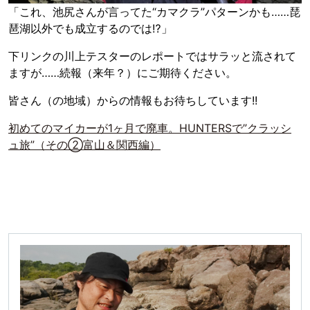
「これ、池尻さんが言ってた“カマクラ”パターンかも……琵
琶湖以外でも成立するのでは⁉︎」
下リンクの川上テスターのレポートではサラッと流されて
ますが……続報（来年？）にご期待ください。
皆さん（の地域）からの情報もお待ちしています!!
初めてのマイカーが1ヶ月で廃車。HUNTERSで”クラッシ
ュ旅”（その②富山＆関西編）