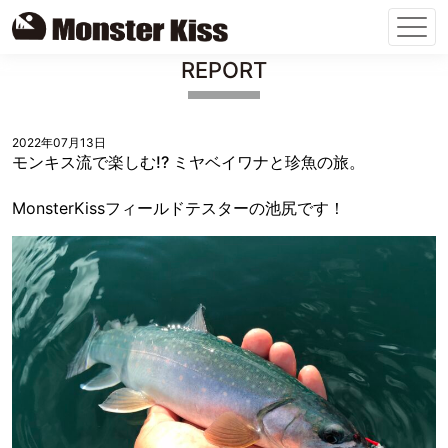
Skip
REPORT
to
content
2022年07月13日
モンキス流で楽しむ!? ミヤベイワナと珍魚の旅。
MonsterKissフィールドテスターの池尻です！