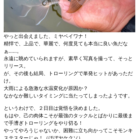
やっと出会えました、ミヤベイワナ！
精悍で、上品で、華麗で、何度見ても本当に良い魚だな
ぁ……。
永遠に眺めていられますが、素早く写真を撮って、そっと
リリース。
が、その後も結局、トローリングで単発ヒットがあっただ
け。
大雨による急激な水温変化が原因か？
なかなか難しいタイミングに当たってしまったようです。
というわけで、２日目は覚悟を決めました。
もはや、己の肉体こそが最強のタックルとばかりに最後ま
で手漕ぎトローリングをやり切る！
やってやろうじゃないか、困難に立ち向かってこそモンキ
ステスターじゃ！（ほぼヤケクソ）