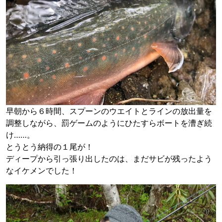
早朝から６時間、スプーンのウエイトとラインの放出量を
調整しながら、罰ゲームのようにひたすらボートを漕ぎ続
け……。
とうとう納得の１尾が！
ディープから引っ張り出したのは、まだサビが残ったよう
なイケメンでした！