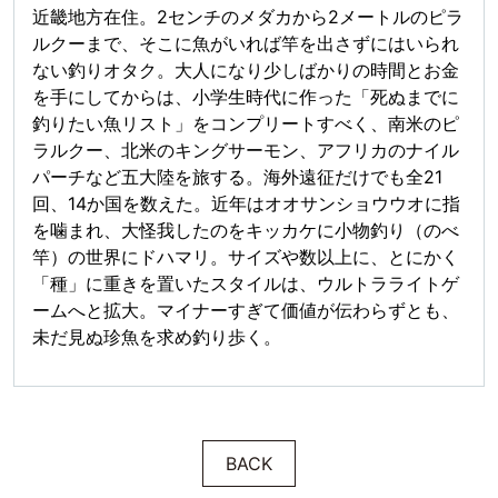
近畿地方在住。2センチのメダカから2メートルのピラ
ルクーまで、そこに魚がいれば竿を出さずにはいられ
ない釣りオタク。大人になり少しばかりの時間とお金
を手にしてからは、小学生時代に作った「死ぬまでに
釣りたい魚リスト」をコンプリートすべく、南米のピ
ラルクー、北米のキングサーモン、アフリカのナイル
パーチなど五大陸を旅する。海外遠征だけでも全21
回、14か国を数えた。近年はオオサンショウウオに指
を噛まれ、大怪我したのをキッカケに小物釣り（のべ
竿）の世界にドハマリ。サイズや数以上に、とにかく
「種」に重きを置いたスタイルは、ウルトラライトゲ
ームへと拡大。マイナーすぎて価値が伝わらずとも、
未だ見ぬ珍魚を求め釣り歩く。
BACK