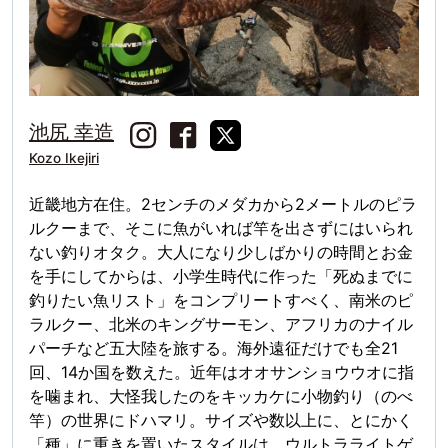
池尻 幸造
Kozo Ikejiri
近畿地方在住。2センチのメダカから2メートルのピラ
ルクーまで、そこに魚がいれば竿を出さずにはいられ
ない釣りオタク。大人になり少しばかりの時間とお金
を手にしてからは、小学生時代に作った「死ぬまでに
釣りたい魚リスト」をコンプリートすべく、南米のピ
ラルクー、北米のキングサーモン、アフリカのナイル
パーチなど五大陸を旅する。海外遠征だけでも全21
回、14か国を数えた。近年はオオサンショウウオに指
を噛まれ、大怪我したのをキッカケに小物釣り（のべ
竿）の世界にドハマリ。サイズや数以上に、とにかく
「種」に重きを置いたスタイルは、ウルトラライトゲ