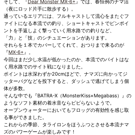
そして、『
Dear Monster MX-6+
』では、春恒例のナマ活
（夜にロッド片手に散歩する）。
通っているエリアには、フルキャストして流心をまたぐフ
ァイトになる本流での釣り、ショートキャストでピンポイ
ントを手返しよく撃っていく用水路での釣りなど、
「力」と「技」のシチュエーションがあります。
それらを１本でカバーしてくれて、おつりまで来るのが
『
MX-6+
』。
今回はまだ少し水温が低かったのか、本流でのバイトはな
く用水路でのサイト戦になりました。
ポイントは水深わずか20cmほどで、ナマズに向かってジ
ッターバグなどを投下すると、ダッシュで逃げてしまう個
体が多数。
そんな中でも『BATRA-X（MonsterKiss×Megabass）』の
ようなソフト素材の着水音ならビビらないようで。
オープンウォーターにおいてもフロッグの有効性を感じ取
る事ができました。
これからの季節、タライロンをほうふつとさせる本流ナマ
ズのパワーゲームが楽しみです！