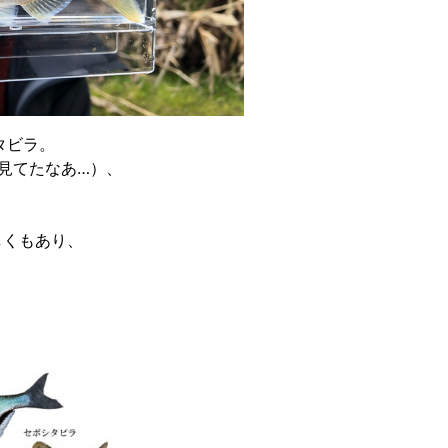
タビラ。
プ見てたなあ…）、
しくもあり、