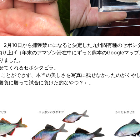
、2月10日から捕獲禁止になると決定した九州固有種のセボシ
り上げ（年末のアマゾン滞在中にずっと熊本のGoogleマッ
りました。
せてくれるセボシタビラ。
ることができず、本当の美しさを写真に残せなかったのがくや
勝負に勝って試合に負けた的なやつ？）。