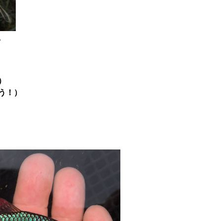
。
）
う！）