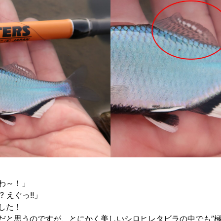
わ～！」
 えぐっ!!」
した！
だと思うのですが、とにかく美しいシロヒレタビラの中でも”極