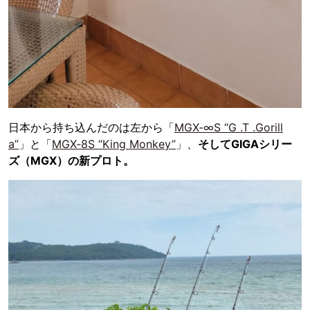
日本から持ち込んだのは左から「
MGX‐∞S “G .T .Gorill
a”
」と「
MGX‐8S “King Monkey”
」、
そしてGIGAシリー
ズ（MGX）の新プロト。