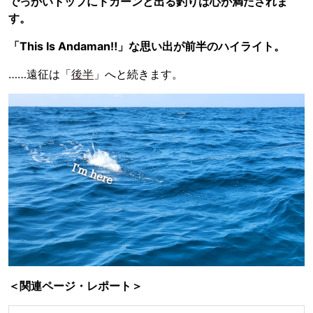
でっかいトップにドカーンと出る釣りは心が満たされま
す。
「This Is Andaman‼︎」な思い出が前半のハイライト。
……遠征は「
後半
」へと続きます。
＜関連ページ・レポート＞