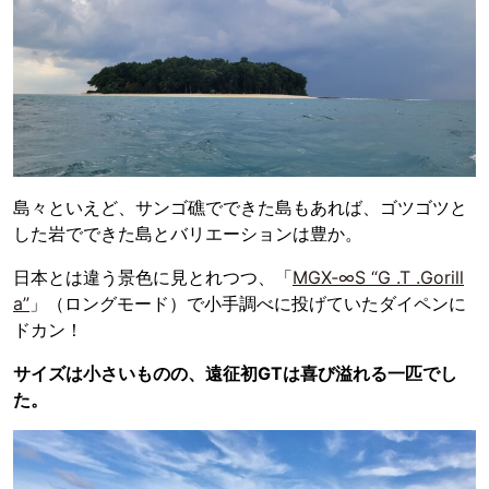
島々といえど、サンゴ礁でできた島もあれば、ゴツゴツと
した岩でできた島とバリエーションは豊か。
日本とは違う景色に見とれつつ、「
MGX‐∞S “G .T .Gorill
a”
」（ロングモード）で小手調べに投げていたダイペンに
ドカン！
サイズは小さいものの、遠征初GTは喜び溢れる一匹でし
た。