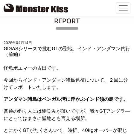
Skip
REPORT
to
content
2025年04月14日
GIGASシリーズで挑むGTの聖地。インド・アンダマン釣行
（前編）
怪魚ポエマーの古田です。
今回からインド・アンダマン諸島遠征について、２回に分
けてレポートいたします。
アンダマン諸島はベンガル湾に浮かぶインド領の島です。
普通の釣り人には馴染みが薄いですが、我々GTアングラ―
にとってはまさに聖地とも言える場所。
とにかくGTがたくさんいて、時折、40kgオーバーが混じ