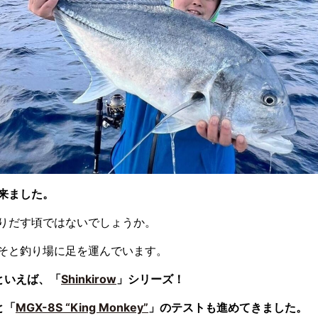
来ました。
りだす頃ではないでしょうか。
そと釣り場に足を運んでいます。
といえば、「
Shinkirow
」シリーズ！
と「
MGX-8S “King Monkey”
」のテストも進めてきました。