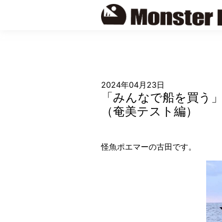
Skip
to
content
2024年04月23日
「みんなで船を買う」とい
（奄美テスト編）
怪魚ポエマーの古田です。