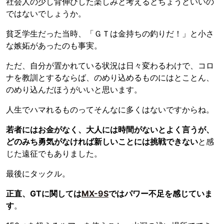
社会人の少し背伸びした楽しみと考えるとちょうどいいの
ではないでしょうか。
貧乏学生だった当時、「ＧＴは金持ちの釣りだ！」と小さ
な嫉妬があったのも事実。
ただ、自分が置かれている状況は日々変わるわけで、コロ
ナを教訓とするならば、のめり込めるものにはとことん、
のめり込んだほうがいいと思います。
人生でハマれるものってそんなに多くはないですからね。
若者にはお金がなく、大人には時間がないとよく言うが、
どのみち勇気がなければ新しいことには挑戦できない
と感
じた遠征でもありました。
最後にタックル。
正直、GTに関しては
MX-9S
ではパワー不足を感じていま
す
。