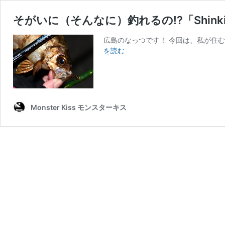
そがいに（そんなに）釣れるの!?「Shin
広島のなっつです！ 今回は、私が住
そ
を読む
が
い
に
（そ
ん
Monster Kiss モンスターキス
な
に）
釣
れ
る
の!?
「Shinkirow」
で
広
島・
冬