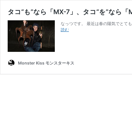
タコ“も”なら「MX-7」、タコ“を”なら「
なっつです。 最近は春の陽気でとて
タ
読む
コ“も”な
ら
「MX-
7」、
タ
Monster Kiss モンスターキス
コ“を”な
ら
「MX-
∞」。