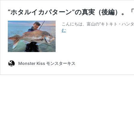
“ホタルイカパターン”の真実（後編）。「LU
こんにちは、富山の“キトキト・ハンタ
“ホ
む
タ
ル
イ
カ
パ
Monster Kiss モンスターキス
タ
ー
ン”の
真
実
（後
編）。
「LUZ-
AZUL」
で“シ
ョ