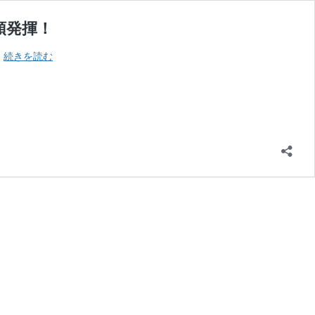
領発揮！
“ホ
…
続きを読む
タ
ル
イ
カ
パ
タ
ー
ン”の
真
実
（前
編）〜
3
月
満
月
大