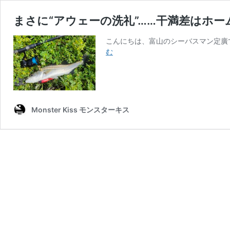
まさに“アウェーの洗礼”……干満差はホー
こんにちは、富山のシーバスマン定廣
ま
む
さ
に“ア
ウ
ェ
ー
Monster Kiss モンスターキス
の
洗
礼”……
干
満
差
は
ホ
ー
ム・
富